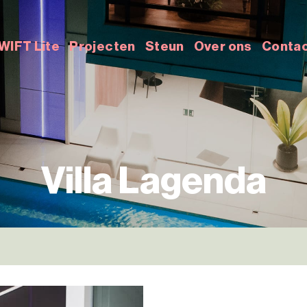
WIFT Lite
Projecten
Steun
Over ons
Conta
Villa Lagenda