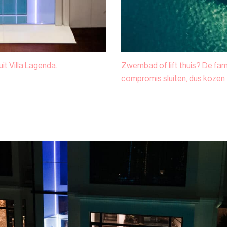
it Villa Lagenda.
Zwembad of lift thuis? De fami
compromis sluiten, dus kozen 