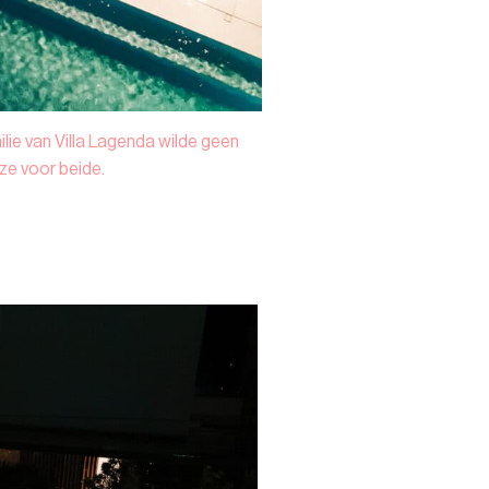
lie van Villa Lagenda wilde geen
ze voor beide.