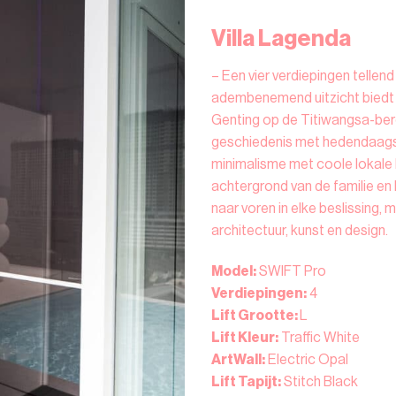
Villa Lagenda
– Een vier verdiepingen tellen
adembenemend uitzicht biedt 
Genting op de Titiwangsa-be
geschiedenis met hedendaags
minimalisme met coole lokale M
achtergrond van de familie en
naar voren in elke beslissing, 
architectuur, kunst en design.
Model:
SWIFT Pro
Verdiepingen:
4
Lift Grootte:
L
Lift Kleur:
Traffic White
ArtWall:
Electric Opal
Lift Tapijt:
Stitch Black