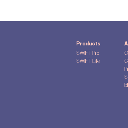
Products
A
SWIFT Pro
O
SWIFT Lite
C
P
S
B