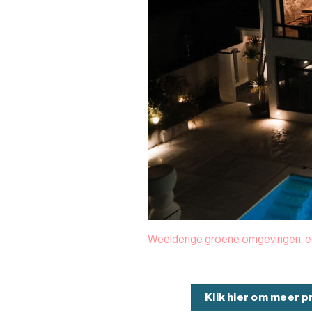
Weelderige groene omgevingen, ee
Klik hier om meer p