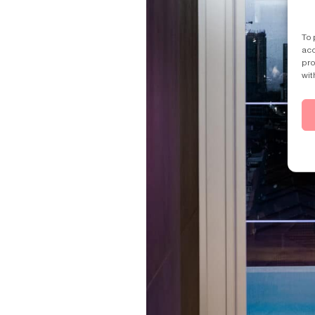
To 
acc
pro
wit