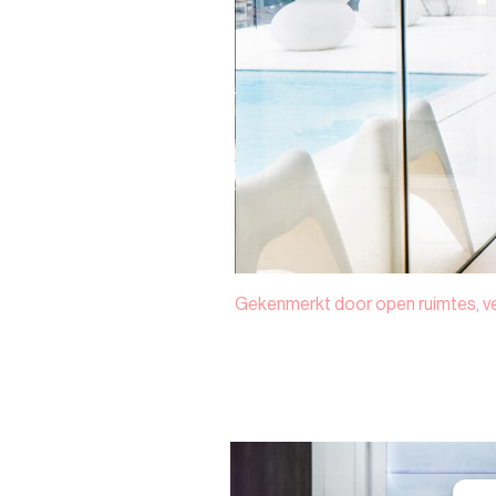
Gekenmerkt door open ruimtes, veel