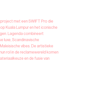
d project met een SWIFT Pro die
op Kuala Lumpur en het iconische
rgen. Lagenda combineert
e luxe, Scandinavische
aleisische vibes. De artistieke
 hun rol in de reclamewereld komen
materiaalkeuze en de fusie van