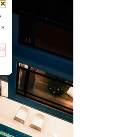
r
 or
ES