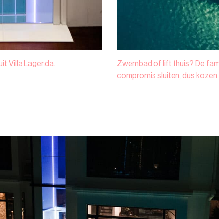
it Villa Lagenda.
Zwembad of lift thuis? De fami
compromis sluiten, dus kozen 