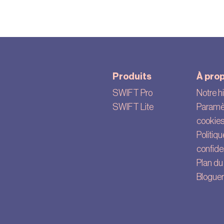
Produits
À pro
SWIFT Pro
Notre hi
SWIFT Lite
Paramè
cookie
Politiq
confiden
Plan du 
Bloguer