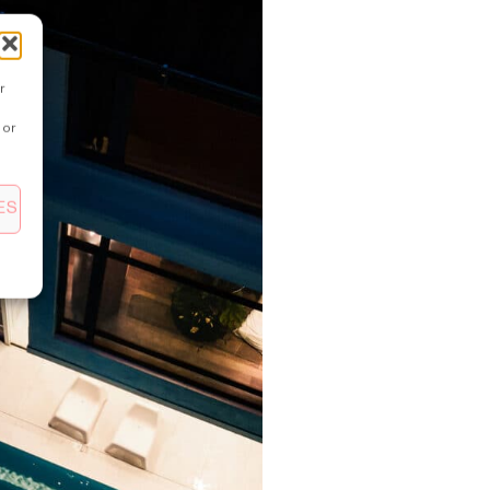
r
 or
ES