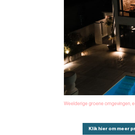
Weelderige groene omgevingen, ee
Klik hier om meer p