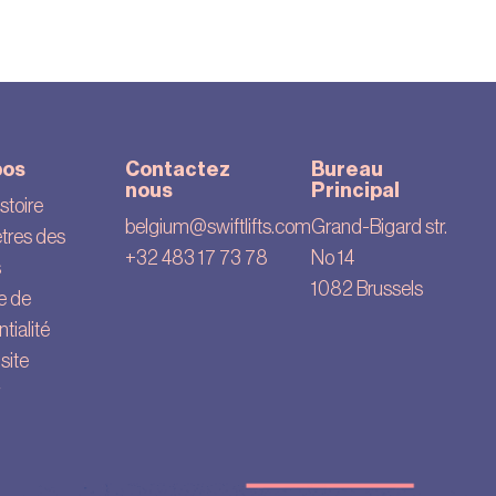
pos
Contactez
Bureau
nous
Principal
stoire
belgium@swiftlifts.com
Grand-Bigard str.
tres des
+32 483 17 73 78
No 14
s
1082 Brussels
ue de
tialité
site