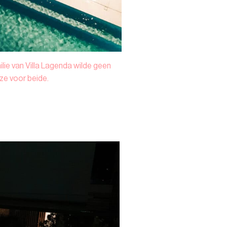
lie van Villa Lagenda wilde geen
ze voor beide.