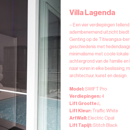
Villa Lagenda
– Een vier verdiepingen tellen
adembenemend uitzicht biedt 
Genting op de Titiwangsa-be
geschiedenis met hedendaags
minimalisme met coole lokale M
achtergrond van de familie en
naar voren in elke beslissing, 
architectuur, kunst en design.
Model:
SWIFT Pro
Verdiepingen:
4
Lift Grootte:
L
Lift Kleur:
Traffic White
ArtWall:
Electric Opal
Lift Tapijt:
Stitch Black