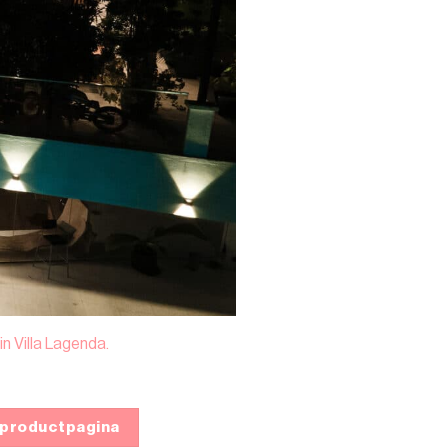
 Villa Lagenda.
 productpagina