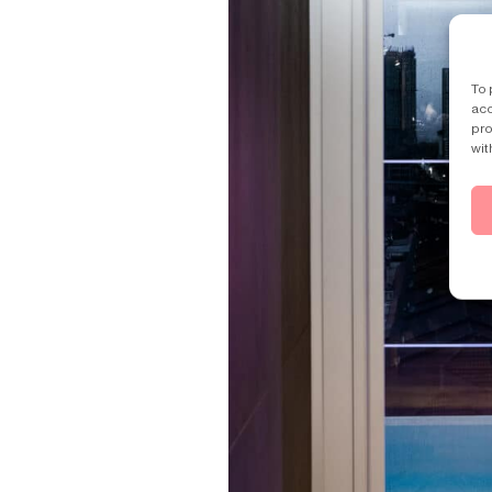
To 
acc
pro
wit