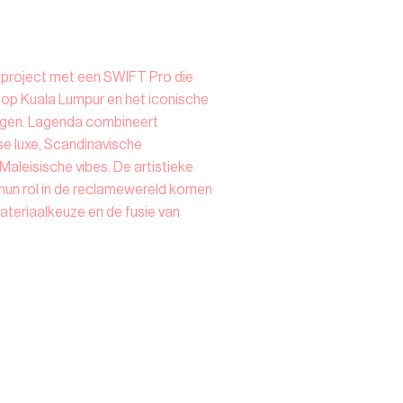
d project met een SWIFT Pro die
op Kuala Lumpur en het iconische
rgen. Lagenda combineert
e luxe, Scandinavische
aleisische vibes. De artistieke
 hun rol in de reclamewereld komen
materiaalkeuze en de fusie van