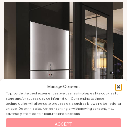
Manage Consent
To provide the best experiences, we use technologies like cookies to
store and/or access device information. Consenting to these
technologies will allow us to process data such as browsing behavior or
unique IDs on this site. Not consenting or withdrawing consent, may
adversely affect certain features and functions.
ACCEPT