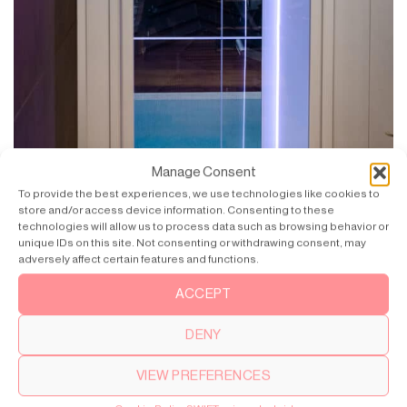
Manage Consent
To provide the best experiences, we use technologies like cookies to
store and/or access device information. Consenting to these
technologies will allow us to process data such as browsing behavior or
unique IDs on this site. Not consenting or withdrawing consent, may
adversely affect certain features and functions.
SWIFT met uitzicht op de stad vanuit Villa Lagenda.
ACCEPT
DENY
VIEW PREFERENCES