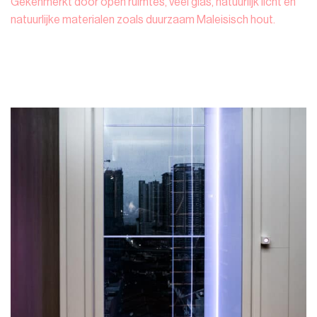
Gekenmerkt door open ruimtes, veel glas, natuurlijk licht en
natuurlijke materialen zoals duurzaam Maleisisch hout.