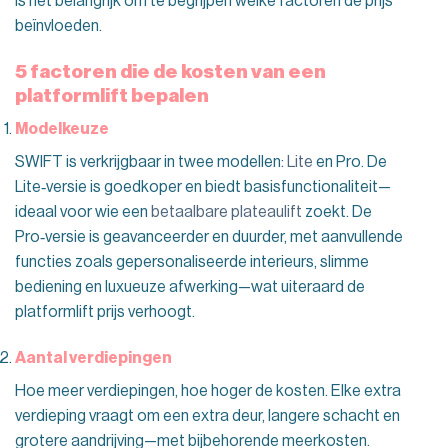
is het belangrijk om te begrijpen welke factoren de prijs
beïnvloeden.
5 factoren die de kosten van een
platformlift bepalen
Modelkeuze
SWIFT is verkrijgbaar in twee modellen:
Lite
en Pro. De
Lite‑versie is goedkoper en biedt basisfunctionaliteit—
ideaal voor wie een
betaalbare plateaulift
zoekt. De
Pro‑versie is geavanceerder en duurder, met aanvullende
functies zoals gepersonaliseerde interieurs, slimme
bediening en luxueuze afwerking—wat uiteraard de
platformlift prijs verhoogt.
Aantal verdiepingen
Hoe meer verdiepingen, hoe hoger de kosten. Elke extra
verdieping vraagt om een extra deur, langere schacht en
grotere aandrijving—met bijbehorende meerkosten.