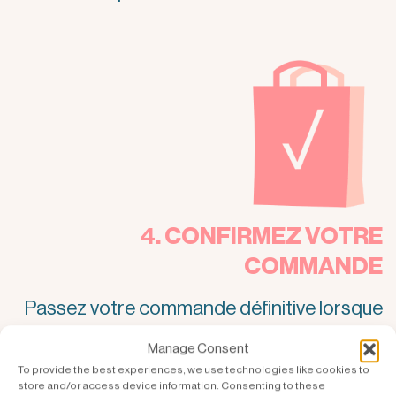
4. CONFIRMEZ VOTRE
COMMANDE
Passez votre commande définitive lorsque
vous êtes satisfait. C’est ainsi que vous
Manage Consent
pouvez acheter votre ascenseur de maison
To provide the best experiences, we use technologies like cookies to
store and/or access device information. Consenting to these