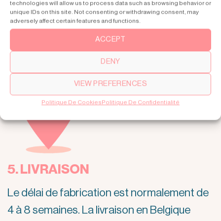
en Belgique en toute confiance.
technologies will allow us to process data such as browsing behavior or
unique IDs on this site. Not consenting or withdrawing consent, may
adversely affect certain features and functions.
ACCEPT
DENY
VIEW PREFERENCES
Politique De Cookies
Politique De Confidentialité
5. LIVRAISON
Le délai de fabrication est normalement de
4 à 8 semaines. La livraison en Belgique