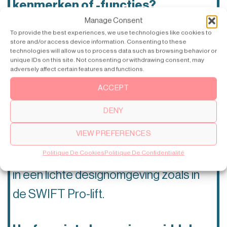
kenmerken of -functies?
Manage Consent
– De visuele impact van het ArtWall-
To provide the best experiences, we use technologies like cookies to
concept en het feit dat de lift op
store and/or access device information. Consenting to these
technologies will allow us to process data such as browsing behavior or
unique IDs on this site. Not consenting or withdrawing consent, may
batterijen werkt en dus stil is.
adversely affect certain features and functions.
ACCEPT
Je favoriete ArtWall en waarom?
DENY
– Nou, ik vind ze allemaal leuk. Ik vind het
VIEW PREFERENCES
heel spannend om gedrukte beelden te
Politique De Cookies
Politique De Confidentialité
combineren met bewegende beelden
in een lichte designomgeving zoals in
de SWIFT Pro-lift.