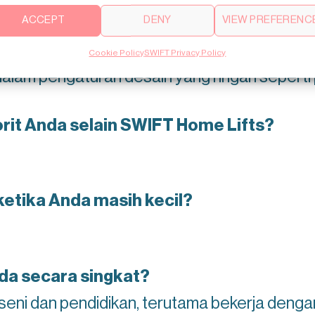
ACCEPT
DENY
VIEW PREFERENC
n alasannya?
. Menurut saya, sangat menarik menggabung
Cookie Policy
SWIFT Privacy Policy
lam pengaturan desain yang ringan seperti p
rit Anda selain SWIFT Home Lifts?
ketika Anda masih kecil?
da secara singkat?
 seni dan pendidikan, terutama bekerja dengan 