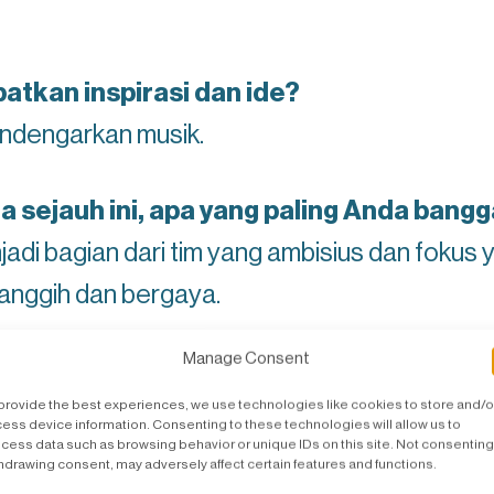
tkan inspirasi dan ide?
endengarkan musik.
 sejauh ini, apa yang paling Anda bang
adi bagian dari tim yang ambisius dan foku
nggih dan bergaya.
Manage Consent
T favorit Anda?
provide the best experiences, we use technologies like cookies to store and/o
 ArtWall, dan fakta bahwa lift digerakkan ole
ess device information. Consenting to these technologies will allow us to
cess data such as browsing behavior or unique IDs on this site. Not consenting
hdrawing consent, may adversely affect certain features and functions.