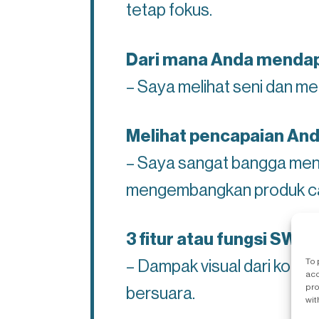
tetap fokus.
Dari mana Anda mendapa
– Saya melihat seni dan m
Melihat pencapaian Anda
– Saya sangat bangga menj
mengembangkan produk ca
3 fitur atau fungsi SWIF
To 
– Dampak visual dari konsep
acc
pro
bersuara.
wit