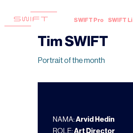
Skip
to
content
SWIFT Pro
SWIFT Li
Tim SWIFT
Portrait of the month
NAMA:
Arvid Hedin
ROLE:
Art Director