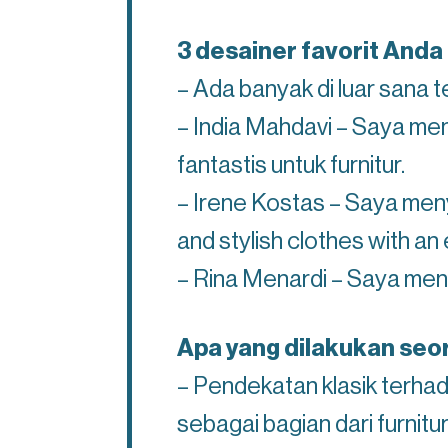
3 desainer favorit Anda
– Ada banyak di luar sana te
– India Mahdavi – Saya men
fantastis untuk furnitur.
– Irene Kostas – Saya men
and stylish clothes with an
– Rina Menardi – Saya men
Apa yang dilakukan seor
– Pendekatan klasik terhada
sebagai bagian dari furnitur