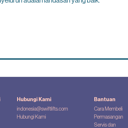
yeluruh adalah landasan yang baik.
i
Hubungi Kami
Bantuan
indonesia@swiftlifts.com
Cara Membeli
Hubungi Kami
Permasangan
Servis dan