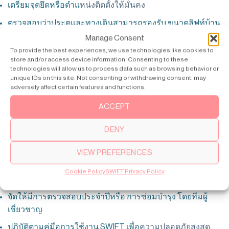
เตรียมจุดยึดหรือตำแ
หน่งติดตั้งให้มั่นคง
ตรวจสอบว่าประตูและทางเดินสามารถรองรับ ขนาดลิฟท์บ้าน
ได้
Manage Consent
To provide the best experiences, we use technologies like cookies to
การเตรียมพื้นที่ล่วงหน้าจะช่วยให้ขั้นตอน
การติดตั้งลิฟท์บ้าน
store and/or access device information. Consenting to these
technologies will allow us to process data such as browsing behavior or
รวดเร็วและปลอดภัย
unique IDs on this site. Not consenting or withdrawing consent, may
adversely affect certain features and functions.
4. การบำรุงรักษาและดูแลหลังการติดตั้ง
ACCEPT
หลังการติดตั้ง
การบำรุงรักษ
าเป็นสิ่งสำคัญเพื่อให้ ลิฟท์บ้าน
ใช้งานได้ปลอดภัยและยาวนาน
DENY
ทำความสะอาด พื้นลิฟท์ และรอบ ๆ ลิฟท์เป็นประจำ
VIEW PREFERENCES
ตรวจสอบการทำงานของ ประตูลิฟท์, เซนเซอร์ความปลอดภัย
Cookie Policy
SWIFT Privacy Policy
และระบบเบรก
จัดให้มีการตรวจสอบประจำปีหรือ การซ่อมบำรุง โดยทีมผู้
เชี่ยวชาญ
ปฏิบัติตามคู่มือการใช้งาน SWIFT เพื่อ
ความปลอดภัยสูงสุด