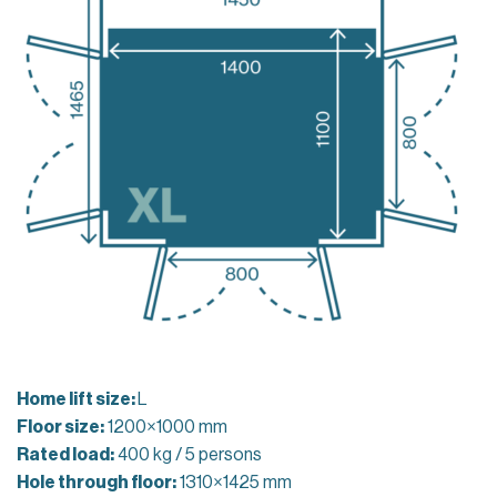
Home lift size:
L
Floor size:
1200×1000 mm
Rated load:
400 kg / 5 persons
Hole through floor:
1310×1425 mm