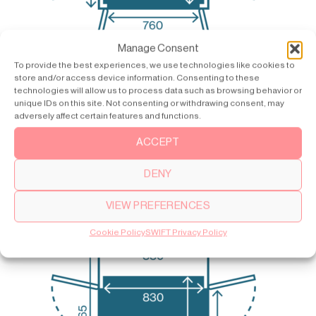
Manage Consent
To provide the best experiences, we use technologies like cookies to
store and/or access device information. Consenting to these
technologies will allow us to process data such as browsing behavior or
unique IDs on this site. Not consenting or withdrawing consent, may
Home lift size:
S
adversely affect certain features and functions.
Floor size:
830×1000 mm
Rated load:
250 kg / 3 persons
ACCEPT
Hole through floor:
940×1425 mm
DENY
Top height:
Min 2275 mm
VIEW PREFERENCES
Cookie Policy
SWIFT Privacy Policy