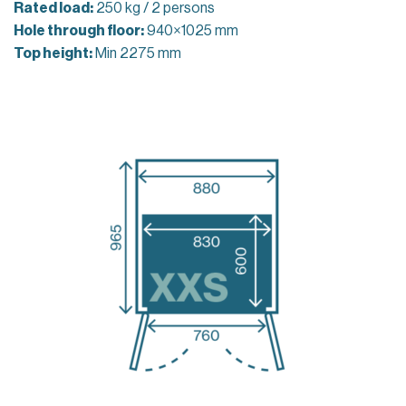
Rated load:
250 kg / 2 persons
Hole through floor:
940×1025 mm
Top height:
Min 2275 mm