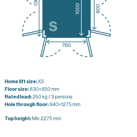
Home lift size:
XS
Floor size:
830×850 mm
Rated load:
250 kg / 3 persons
Hole through floor:
940×1275 mm
Top height:
Min 2275 mm