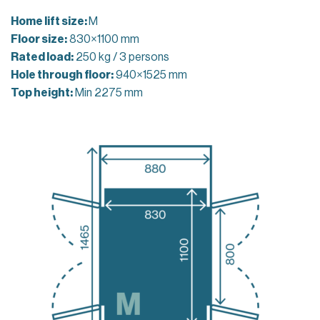
Home lift size:
M
Floor size:
830×1100 mm
Rated load:
250 kg / 3 persons
Hole through floor:
940×1525 mm
Top height:
Min 2275 mm