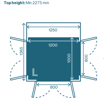
Top height:
Min 2275 mm
‘