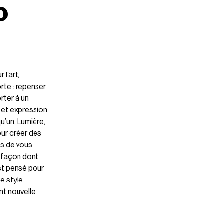
o
l’art,
orte : repenser
rter à un
 et expression
qu’un. Lumière,
our créer des
as de vous
a façon dont
st pensé pour
le style
t nouvelle.