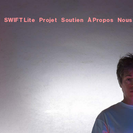
o
SWIFT Lite
Projet
Soutien
À Propos
Nous