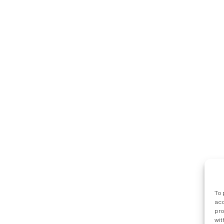
To 
acc
pro
wit