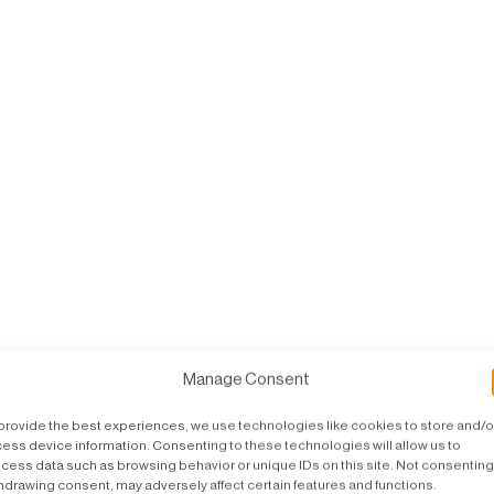
Manage Consent
provide the best experiences, we use technologies like cookies to store and/o
ess device information. Consenting to these technologies will allow us to
cess data such as browsing behavior or unique IDs on this site. Not consenting
hdrawing consent, may adversely affect certain features and functions.