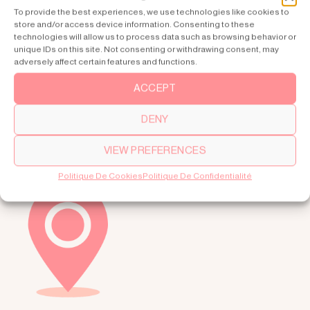
Passez votre commande définitive lorsque
To provide the best experiences, we use technologies like cookies to
store and/or access device information. Consenting to these
vous êtes satisfait. C’est ainsi que vous
technologies will allow us to process data such as browsing behavior or
unique IDs on this site. Not consenting or withdrawing consent, may
pouvez acheter votre ascenseur de maison
adversely affect certain features and functions.
en toute confiance.
ACCEPT
DENY
VIEW PREFERENCES
Politique De Cookies
Politique De Confidentialité