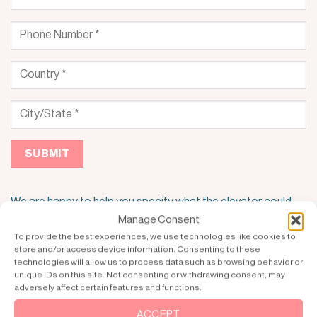
We are happy to help you specify what the elevator could
look like and what is important to consider –
contact SWIFT
Manage Consent
>>
To provide the best experiences, we use technologies like cookies to
store and/or access device information. Consenting to these
technologies will allow us to process data such as browsing behavior or
For more info about elevators in general >>
unique IDs on this site. Not consenting or withdrawing consent, may
adversely affect certain features and functions.
For more info about how to buy a home elevator >>
ACCEPT