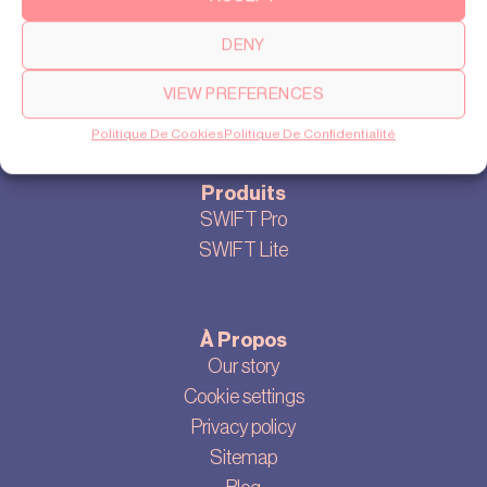
For some SWIFT inspiration >>
DENY
VIEW PREFERENCES
Politique De Cookies
Politique De Confidentialité
Produits
SWIFT Pro
SWIFT Lite
À Propos
Our story
Cookie settings
Privacy policy
Sitemap