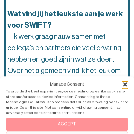
Wat vind jij het leukste aan je werk
voor SWIFT?
– Ik werk graag nauw samen met
collega’s en partners die veel ervaring
hebben en goed zijn in wat ze doen.
Over het algemeen vind ik het leuk om
ieders leven in alle opzichten een
Manage Consent
To provide the best experiences, we use technologies like cookies to
beetje makkelijker te maken.
store and/or access device information. Consenting to these
technologies will allow us to process data such as browsing behavior or
unique IDs on this site. Not consenting or withdrawing consent, may
Met welke markten werkt u
adversely affect certain features and functions.
voornamelijk?
ACCEPT