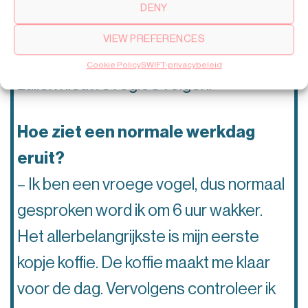
– Ik ben verantwoordelijk voor alle
DENY
landen in het Midden-Oosten. De
VIEW PREFERENCES
volgende in de rij is Afrika en daarna
Cookie Policy
SWIFT-privacybeleid
zullen nieuwe regio’s volgen.
Hoe ziet een normale werkdag
eruit?
– Ik ben een vroege vogel, dus normaal
gesproken word ik om 6 uur wakker.
Het allerbelangrijkste is mijn eerste
kopje koffie. De koffie maakt me klaar
voor de dag. Vervolgens controleer ik