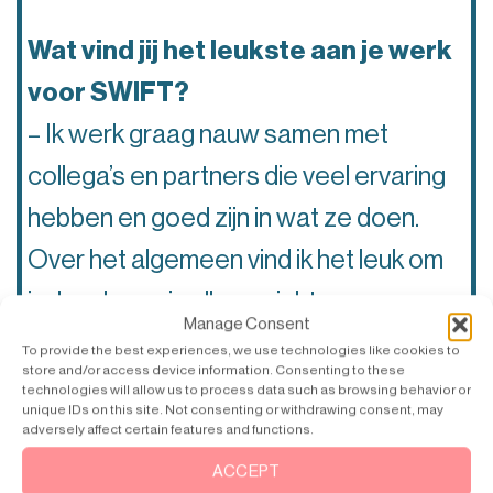
Wat vind jij het leukste aan je werk
voor SWIFT?
– Ik werk graag nauw samen met
collega’s en partners die veel ervaring
hebben en goed zijn in wat ze doen.
Over het algemeen vind ik het leuk om
ieders leven in alle opzichten een
Manage Consent
beetje makkelijker te maken.
To provide the best experiences, we use technologies like cookies to
store and/or access device information. Consenting to these
technologies will allow us to process data such as browsing behavior or
unique IDs on this site. Not consenting or withdrawing consent, may
Met welke markten werkt u
adversely affect certain features and functions.
voornamelijk?
ACCEPT