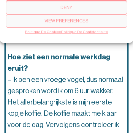
– Ik ben verantwoordelijk voor alle
DENY
landen in het Midden-Oosten. De
VIEW PREFERENCES
volgende in de rij is Afrika en daarna
Politique De Cookies
Politique De Confidentialité
zullen nieuwe regio’s volgen.
Hoe ziet een normale werkdag
eruit?
– Ik ben een vroege vogel, dus normaal
gesproken word ik om 6 uur wakker.
Het allerbelangrijkste is mijn eerste
kopje koffie. De koffie maakt me klaar
voor de dag. Vervolgens controleer ik