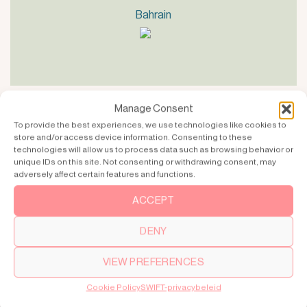
Bahrain
Manage Consent
To provide the best experiences, we use technologies like cookies to
store and/or access device information. Consenting to these
technologies will allow us to process data such as browsing behavior or
CHINA
unique IDs on this site. Not consenting or withdrawing consent, may
adversely affect certain features and functions.
Beijing
Shanghai
ACCEPT
Hangzhou
DENY
Chengdu
Suzhou
VIEW PREFERENCES
Cookie Policy
SWIFT-privacybeleid