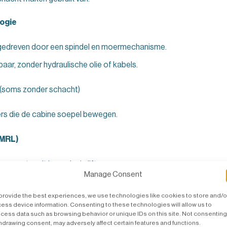
ogie
ngedreven door een spindel en moermechanisme.
baar, zonder hydraulische olie of kabels.
(soms zonder schacht)
rs die de cabine soepel bewegen.
(MRL)
, motor zit bovenin de lift.
Manage Consent
ogelijk om de lift direct op de vloer te plaatsen, met slechts 
provide the best experiences, we use technologies like cookies to store and/o
ess device information. Consenting to these technologies will allow us to
cess data such as browsing behavior or unique IDs on this site. Not consenting
Welke Lift Past In Úw Huis?
hdrawing consent, may adversely affect certain features and functions.