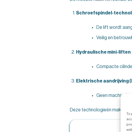
Schroefspindel-technol
De lift wordt aa
Veilig en betrouw
Hydraulische mini-liften
Compacte cilinde
Elektrische aandrijving 
Geen machinekamer
Deze technologieën maken het m
To 
acc
pro
wit