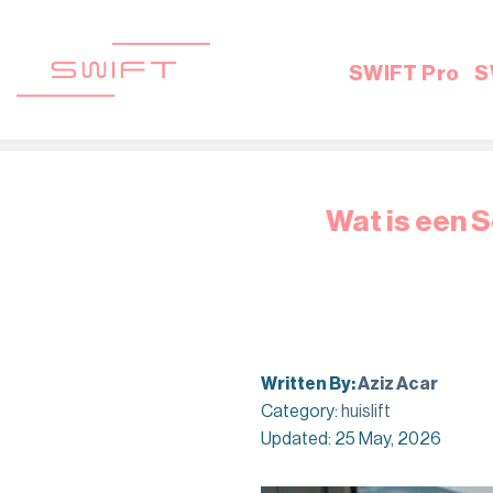
Skip
to
content
SWIFT Pro
S
Wat is een S
Written By:
Aziz Acar
Category:
huislift
Updated: 25 May, 2026