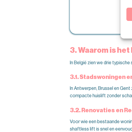
3. Waarom is het
In België zien we drie typische
3.1. Stadswoningen e
In Antwerpen, Brussel en Gent z
compacte huislift zonder schac
3.2. Renovaties en Re
Voor wie een bestaande woning 
shaftless lift is snel en eenv