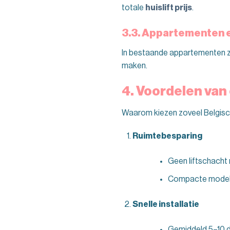
totale
huislift prijs
.
3.3. Appartementen 
In bestaande appartementen zon
maken.
4. Voordelen van
Waarom kiezen zoveel Belgisch
Ruimtebesparing
Geen liftschacht
Compacte modell
Snelle installatie
Gemiddeld 5–10 