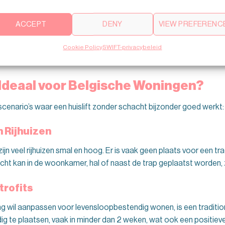
BOUW JE EIGEN LIFT
ACCEPT
DENY
VIEW PREFERENC
Cookie Policy
SWIFT-privacybeleid
 Ideaal voor Belgische Woningen?
 scenario’s waar een huislift zonder schacht bijzonder goed werkt:
n Rijhuizen
ijn veel rijhuizen smal en hoog. Er is vaak geen plaats voor een tra
ht kan in de woonkamer, hal of naast de trap geplaatst worden, 
trofits
wil aanpassen voor levensloopbestendig wonen, is een traditionel
oudig te plaatsen, vaak in minder dan 2 weken, wat ook een positie