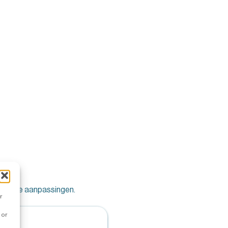
minimale aanpassingen.
r
 or