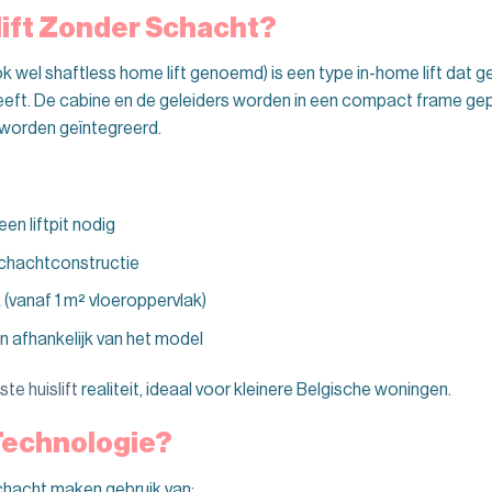
slift Zonder Schacht?
k wel shaftless home lift genoemd) is een type in-home lift dat ge
ft. De cabine en de geleiders worden in een compact frame gepl
 worden geïntegreerd.
en liftpit nodig
chachtconstructie
vanaf 1 m² vloeroppervlak)
 afhankelijk van het model
ste huislift
realiteit, ideaal voor kleinere Belgische woningen.
Technologie?
hacht maken gebruik van: