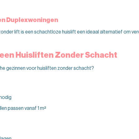
en Duplexwoningen
der lift is een schachtloze huislift een ideaal alternatief om ver
 een Huisliften Zonder Schacht
e gezinnen voor huisliften zonder schacht?
 nodig
en passen vanaf 1 m²
dagen