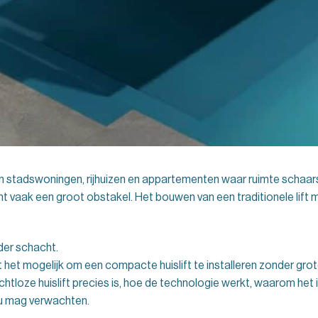
in stadswoningen, rijhuizen en appartementen waar ruimte schaars i
t vaak een groot obstakel. Het bouwen van een traditionele lift m
der schacht.
het mogelijk om een compacte huislift te installeren zonder grot
chtloze huislift precies is, hoe de technologie werkt, waarom het 
u mag verwachten.