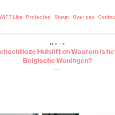
WIFT Lite
Projecten
Steun
Over ons
Conta
HUISLIFT
chachtloze Huislift en Waarom is he
Belgische Woningen?