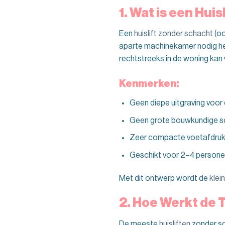
1. Wat is een Hui
Een
huislift zonder schacht
(oo
aparte machinekamer nodig hee
rechtstreeks in de woning kan
Kenmerken:
Geen diepe uitgraving voor e
Geen grote bouwkundige s
Zeer compacte voetafdruk (
Geschikt voor 2–4 personen
Met dit ontwerp wordt de
klein
2. Hoe Werkt de 
De meeste
huisliften
zonder sc