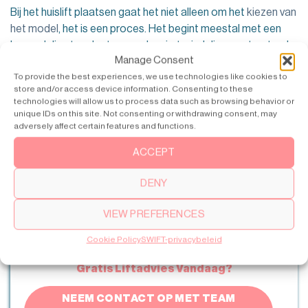
Bij het huislift plaatsen gaat het niet alleen om het
kiezen van
het model
, het is een proces. Het begint meestal met een
beoordeling ter plaatse om de ruimte, indeling en structurele
Manage Consent
behoeften te beoordelen. Dan komt de planning: het juiste
To provide the best experiences, we use technologies like cookies to
type kiezen, de conformiteit met de Belgische normen
store and/or access device information. Consenting to these
bevestigen en de technische specificaties finaliseren.
technologies will allow us to process data such as browsing behavior or
unique IDs on this site. Not consenting or withdrawing consent, may
Na goedkeuring begint de daadwerkelijke installatie. De
adversely affect certain features and functions.
installatie van de meeste woonliften duurt een paar dagen
ACCEPT
tot een paar weken, afhankelijk van het systeem en de
omstandigheden ter plaatse. Vóór de overdracht verzorgen
DENY
professionele installateurs de ruwbouw, elektrische
aansluitingen en veiligheidscontroles. Een proefrit zorgt
VIEW PREFERENCES
ervoor dat alles soepel verloopt.
Cookie Policy
SWIFT-privacybeleid
Gratis Liftadvies Vandaag?
NEEM CONTACT OP MET TEAM