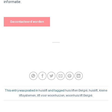
This entry was posted in
huislift
and tagged
huis liften België
,
huislift
,
kleine
liftsystemen
,
lift voor woonhuizen
,
woonhuis lift België
.