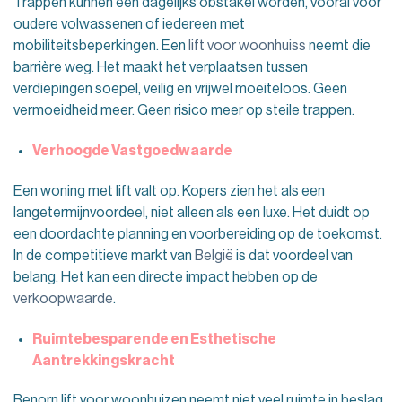
Trappen kunnen een dagelijks obstakel worden, vooral voor
oudere volwassenen of iedereen met
mobiliteitsbeperkingen. Een
lift voor woonhuiss
neemt die
barrière weg. Het maakt het verplaatsen tussen
verdiepingen soepel, veilig en vrijwel moeiteloos. Geen
vermoeidheid meer. Geen risico meer op steile trappen.
Verhoogde Vastgoedwaarde
Een woning met lift valt op. Kopers zien het als een
langetermijnvoordeel, niet alleen als een luxe. Het duidt op
een doordachte planning en voorbereiding op de toekomst.
In de competitieve markt van
België
is dat voordeel van
belang. Het kan een directe impact hebben op de
verkoopwaarde
.
Ruimtebesparende en Esthetische
Aantrekkingskracht
Benorn lift voor woonhuizen neemt niet veel ruimte in beslag.