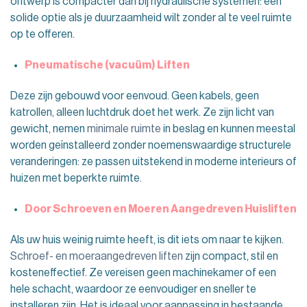
ontwerp is compacter dan bij hydraulische systemen: een
solide optie als je duurzaamheid wilt zonder al te veel ruimte
op te offeren.
Pneumatische (vacuüm) Liften
Deze zijn gebouwd voor eenvoud. Geen kabels, geen
katrollen, alleen luchtdruk doet het werk. Ze zijn licht van
gewicht, nemen
minimale ruimte
in beslag en kunnen meestal
worden geïnstalleerd zonder noemenswaardige structurele
veranderingen: ze passen uitstekend in moderne interieurs of
huizen met beperkte ruimte.
Door Schroeven en Moeren Aangedreven Huisliften
Als uw huis weinig ruimte heeft, is dit iets om naar te kijken.
Schroef- en moeraangedreven liften
zijn compact, stil en
kosteneffectief. Ze vereisen geen machinekamer of een
hele schacht, waardoor ze eenvoudiger en sneller te
installeren zijn. Het is ideaal voor aanpassing in bestaande