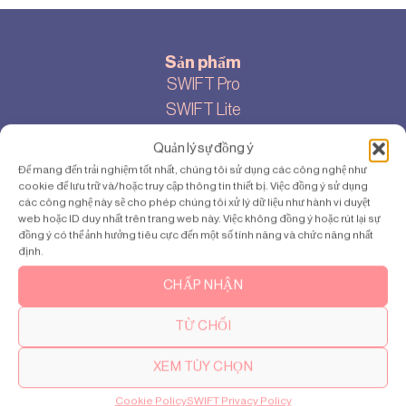
Sản phẩm
SWIFT Pro
SWIFT Lite
Quản lý sự đồng ý
Để mang đến trải nghiệm tốt nhất, chúng tôi sử dụng các công nghệ như
cookie để lưu trữ và/hoặc truy cập thông tin thiết bị. Việc đồng ý sử dụng
các công nghệ này sẽ cho phép chúng tôi xử lý dữ liệu như hành vi duyệt
Địa chỉ
web hoặc ID duy nhất trên trang web này. Việc không đồng ý hoặc rút lại sự
Ho Chi Minh
đồng ý có thể ảnh hưởng tiêu cực đến một số tính năng và chức năng nhất
định.
CHẤP NHẬN
TỪ CHỐI
Giới thiệu
XEM TÙY CHỌN
Về chúng tôi
Cookie Policy
SWIFT Privacy Policy