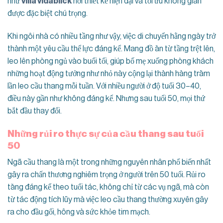
như
villa vidablick
nơi thiết kế hiện đại và tối ưu không gian
được đặc biệt chú trọng.
Khi ngôi nhà có nhiều tầng như vậy, việc di chuyển hằng ngày trở
thành một yêu cầu thể lực đáng kể. Mang đồ ăn từ tầng trệt lên,
leo lên phòng ngủ vào buổi tối, giúp bố mẹ xuống phòng khách
những hoạt động tưởng như nhỏ này cộng lại thành hàng trăm
lần leo cầu thang mỗi tuần. Với nhiều người ở độ tuổi 30–40,
điều này gần như không đáng kể. Nhưng sau tuổi 50, mọi thứ
bắt đầu thay đổi.
Những rủi ro thực sự của cầu thang sau tuổi
50
Ngã cầu thang là một trong những nguyên nhân phổ biến nhất
gây ra chấn thương nghiêm trọng ở người trên 50 tuổi. Rủi ro
tăng đáng kể theo tuổi tác, không chỉ từ các vụ ngã, mà còn
từ tác động tích lũy mà việc leo cầu thang thường xuyên gây
ra cho đầu gối, hông và sức khỏe tim mạch.