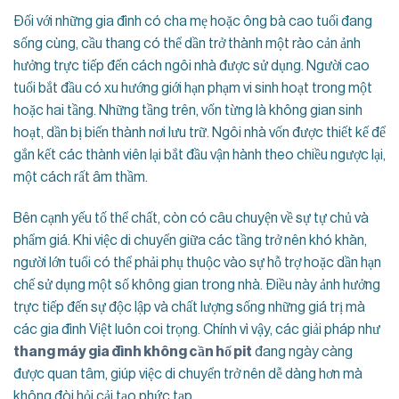
Đối với những gia đình có cha mẹ hoặc ông bà cao tuổi đang
sống cùng, cầu thang có thể dần trở thành một rào cản ảnh
hưởng trực tiếp đến cách ngôi nhà được sử dụng. Người cao
tuổi bắt đầu có xu hướng giới hạn phạm vi sinh hoạt trong một
hoặc hai tầng. Những tầng trên, vốn từng là không gian sinh
hoạt, dần bị biến thành nơi lưu trữ. Ngôi nhà vốn được thiết kế để
gắn kết các thành viên lại bắt đầu vận hành theo chiều ngược lại,
một cách rất âm thầm.
Bên cạnh yếu tố thể chất, còn có câu chuyện về sự tự chủ và
phẩm giá. Khi việc di chuyển giữa các tầng trở nên khó khăn,
người lớn tuổi có thể phải phụ thuộc vào sự hỗ trợ hoặc dần hạn
chế sử dụng một số không gian trong nhà. Điều này ảnh hưởng
trực tiếp đến sự độc lập và chất lượng sống những giá trị mà
các gia đình Việt luôn coi trọng. Chính vì vậy, các giải pháp như
thang máy gia đình không cần hố pit
đang ngày càng
được quan tâm, giúp việc di chuyển trở nên dễ dàng hơn mà
không đòi hỏi cải tạo phức tạp.