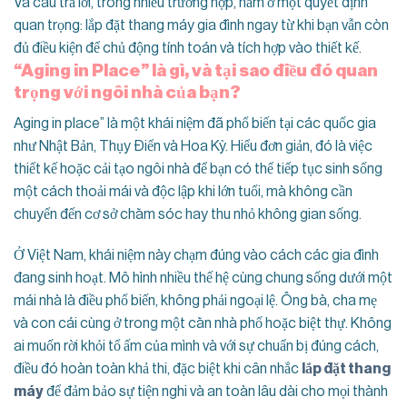
Và câu trả lời, trong nhiều trường hợp, nằm ở một quyết định
quan trọng: lắp đặt thang máy gia đình ngay từ khi bạn vẫn còn
đủ điều kiện để chủ động tính toán và tích hợp vào thiết kế.
“Aging in Place” là gì, và tại sao điều đó quan
trọng với ngôi nhà của bạn?
Aging in place” là một khái niệm đã phổ biến tại các quốc gia
như Nhật Bản, Thụy Điển và Hoa Kỳ. Hiểu đơn giản, đó là việc
thiết kế hoặc cải tạo ngôi nhà để bạn có thể tiếp tục sinh sống
một cách thoải mái và độc lập khi lớn tuổi, mà không cần
chuyển đến cơ sở chăm sóc hay thu nhỏ không gian sống.
Ở Việt Nam, khái niệm này chạm đúng vào cách các gia đình
đang sinh hoạt. Mô hình nhiều thế hệ cùng chung sống dưới một
mái nhà là điều phổ biến, không phải ngoại lệ. Ông bà, cha mẹ
và con cái cùng ở trong một căn nhà phố hoặc biệt thự. Không
ai muốn rời khỏi tổ ấm của mình và với sự chuẩn bị đúng cách,
điều đó hoàn toàn khả thi, đặc biệt khi cân nhắc
lắp đặt thang
máy
để đảm bảo sự tiện nghi và an toàn lâu dài cho mọi thành