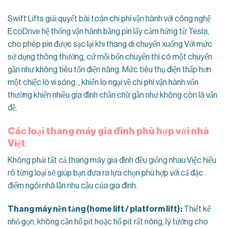
Swift Lifts giải quyết bài toán chi phí vận hành với công nghệ
EcoDrive hệ thống vận hành bằng pin lấy cảm hứng từ Tesla,
cho phép pin được sạc lại khi thang di chuyển xuống Với mức
sử dụng thông thường, cứ mỗi bốn chuyến thì có một chuyến
gần như không tiêu tốn điện năng. Mức tiêu thụ điện thấp hơn
một chiếc lò vi sóng. , khiến lo ngại về chi phí vận hành vốn
thường khiến nhiều gia đình chần chừ gần như không còn là vấn
đề.
Các loại thang máy gia đình phù hợp với nhà
Việt
Không phải tất cả thang máy gia đình đều giống nhau.Việc hiểu
rõ từng loại sẽ giúp bạn đưa ra lựa chọn phù hợp với cả đặc
điểm ngôi nhà lẫn nhu cầu của gia đình.
Thang máy nền tảng (home lift / platform lift):
Thiết kế
nhỏ gọn, không cần hố pit hoặc hố pit rất nông, lý tưởng cho