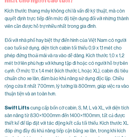
nhất cho người cao tuổi?
Kích thước thang máy không chỉ là vấn đề kỹ thuật, mà còn
quyết định trực tiếp đến mức độ tiện dụng đối với những thành
viên cần được hỗ trợ nhiều nhất trong gia đình.
Đối với nhà phố hay biệt thự điển hình của Việt Nam có người
cao tuổi sử dụng, diện tích cabin tối thiểu 0,9 x 1,1 mét cho
phép đứng thoải mái và ra vào dễ dàng. Kích thước 1,0 x 1,2
mét trở lên phù hợp với khung tập đi hoặc có người hỗ trợ bên
cạnh. Ở mức 1,1 x 1,4 mét (kích thước L hoặc XL), cabin đủ tiêu
chuẩn cho xe lăn, đảm bảo khả năng sử dụng độc lập. Chiều
rộng cửa ít nhất 700mm, lý tưởng là 800mm, giúp việc ra vào
thuận tiện và an toàn hơn.
Swift Lifts
cung cấp bốn cỡ cabin, S, M, L và XL, với diện tích
sàn nâng từ 830×1000mm đến 1400×1100mm, tất cả được
thiết kế để lắp đặt với tác động kết cấu tối thiểu. Kích thước XL
đáp ứng đầy đủ khả năng tiếp cận bằng xe lăn, trong khi kích