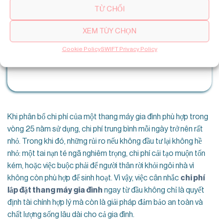
TỪ CHỐI
Bắt Đầu Xây Thang Máy Gia Đình Việt Nam – Giá
XEM TÙY CHỌN
Tốt Nhất!
Cookie Policy
SWIFT Privacy Policy
LIÊN HỆ VỚI ĐỘI NGŨ SWIFTLIFTS
Khi phân bổ chi phí của một thang máy gia đình phù hợp trong
vòng 25 năm sử dụng, chi phí trung bình mỗi ngày trở nên rất
nhỏ. Trong khi đó, những rủi ro nếu không đầu tư lại không hề
nhỏ: một tai nạn té ngã nghiêm trọng, chi phí cải tạo muộn tốn
kém, hoặc việc buộc phải để người thân rời khỏi ngôi nhà vì
không còn phù hợp để sinh hoạt. Vì vậy, việc cân nhắc
chi phí
lắp đặt thang máy gia đình
ngay từ đầu không chỉ là quyết
định tài chính hợp lý mà còn là giải pháp đảm bảo an toàn và
chất lượng sống lâu dài cho cả gia đình.