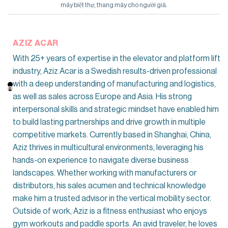
máy biệt thự
,
thang máy cho người già
.
AZIZ ACAR
With 25+ years of expertise in the elevator and platform lift
industry, Aziz Acar is a Swedish results-driven professional
with a deep understanding of manufacturing and logistics,
as well as sales across Europe and Asia. His strong
interpersonal skills and strategic mindset have enabled him
to build lasting partnerships and drive growth in multiple
competitive markets. Currently based in Shanghai, China,
Aziz thrives in multicultural environments, leveraging his
hands-on experience to navigate diverse business
landscapes. Whether working with manufacturers or
distributors, his sales acumen and technical knowledge
make him a trusted advisor in the vertical mobility sector.
Outside of work, Aziz is a fitness enthusiast who enjoys
gym workouts and paddle sports. An avid traveler, he loves