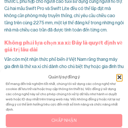
thước L phù hợp cho người cao tuổi sử dụng cùng người hỗ trợ.
Cả hai mẫu Swift Pro và Swift Lite đều có thể lắp đặt mà
không cần phòng máy truyền thống, chỉ yêu cầu chiều cao
tầng trên cùng 2275 mm, một lợi thế đáng kể trong những ngôi
nhà mà chiều cao trần đã được tính toán đến từng cm.
Không phải lựa chọn xa xỉ: Đây là quyết định về
giá trị lâu dài
Vẫn còn một nhận thức phổ biến ở Việt Nam rằng thang máy
gia đình là thứ xa xỉ chỉ dành cho chủ biệt thự hoặc gia đình thu
nhập rất cao. Nhận thức này đã lỗi thời, và nó dẫn đến những
Quản lý sự đồng ý
quyết định về sau tốn kém hơn rất nhiều.
Để mang đến trải nghiệm tốt nhất, chúng tôi sử dụng các công nghệ như
cookie để lưu trữ và/hoặc truy cập thông tin thiết bị. Việc đồng ý sử dụng
Hãy nhìn vào giá trị thực mà thang máy gia đình mang lại: đảm
các công nghệ này sẽ cho phép chúng tôi xử lý dữ liệu như hành vi duyệt
web hoặc ID duy nhất trên trang web này. Việc không đồng ý hoặc rút lại sự
bảo an toàn cho người lớn tuổi trong suốt 20–30 năm hoặc
đồng ý có thể ảnh hưởng tiêu cực đến một số tính năng và chức năng nhất
hơn. giá trị bất động sản, khi nhà có thang máy có giá cao hơn
định.
rõ rệt , loại bỏ chi phí cải tạo phát sinh trong tương lai Nâng
CHẤP NHẬN
cao chất lượng cuộc sống cho mọi thành viên trong gia đình.