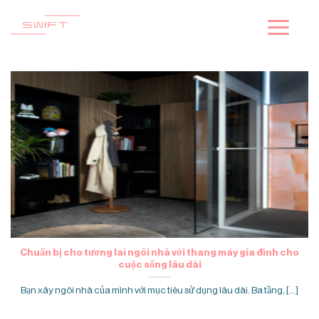
Skip
to
content
Chuẩn bị cho tương lai ngôi nhà với thang máy gia đình cho
cuộc sống lâu dài
Bạn xây ngôi nhà của mình với mục tiêu sử dụng lâu dài. Ba tầng, [...]