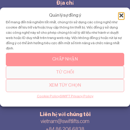
Địa chỉ
Ho Chi Minh
Quản lý sự đồng ý
Để mang đến trải nghiệm tốt nhất, chúng tôi sử dụng các công nghệ như
cookie để lưu trữ và/hoặc truy cập thông tin thiết bị. Việc đồng ý sử dụng
các công nghệ này sẽ cho phép chúng tôi xử lý dữ liệu như hành vi duyệt
web hoặc ID duy nhất trên trang web này. Việc không đồng ý hoặc rút lại sự
đồng ý có thể ảnh hưởng tiêu cực đến một số tính năng và chức năng nhất
định.
Giới thiệu
Về chúng tôi
CHẤP NHẬN
Cookie settings
TỪ CHỐI
Privacy policy
Sơ đồ trang web
XEM TÙY CHỌN
Blog
Cookie Policy
SWIFT Privacy Policy
Liên hệ với chúng tôi
vietnam@swiftlifts.com
+84 86 206 6838