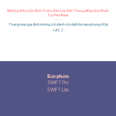
Những Điều Cần Biết Trước Khi Lắp Đặt Thang Máy Gia Đình
Tại Việt Nam
Thang máy gia đình không chỉ dành cho biệt thự sang trọng ở Đà
Lạt [...]
Sản phẩm
SWIFT Pro
SWIFT Lite