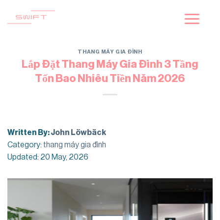
Skip
to
content
THANG MÁY GIA ĐÌNH
Lắp Đặt Thang Máy Gia Đình 3 Tầng
Tốn Bao Nhiêu Tiền Năm 2026
Written By:
John Löwbäck
Category:
thang máy gia đình
Updated: 20 May, 2026