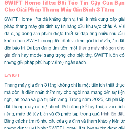
SWIFT Home lifts:
Đối Tác Tin Cậy Của Bạn
Cho Giải Pháp Thang Máy Gia Đình 3 Tầng
SWIFT Home lifts đã khẳng định vị thế là nhà cung cấp giải
pháp thang máy gia đình uy tín hàng đầu khu vực châu Á. Với
đa dạng dòng sản phẩm được thiết kế đáp ứng nhiều nhu cầu
khác nhau, SWIFT mang đến dịch vụ trọn gói từ tư vấn, lắp đặt
đến bảo trì. Dù bạn đang tìm kiếm một
thang máy nhỏ gọn cho
gia
đình hay model sang trọng cho biệt thự, SWIFT luôn có
những giải pháp phù hợp với mọi ngân sách.
Lời Kết
Thang máy gia đình 3 tầng không chỉ là một tiện ích thiết thực
mà còn là điểm nhấn thẩm mỹ cho ngôi nhà, mang đến sự tiện
nghi, an toàn và giá trị bền vững. Trong năm 2025, chi phí lắp
đặt thang máy có sự chênh lệch đáng kể tùy thuộc vào tính
năng, mức độ tùy biến và độ phức tạp trong quá
trình lắp đặt
.
Bằng cách nắm rõ nhu cầu của gia đình và tham khảo ý kiến từ
những đơn vị uy tín như SWIFT Home Lifts, bạn sẽ tìm được giải