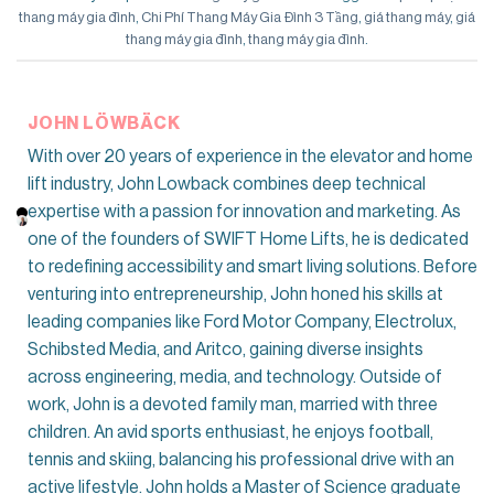
thang máy gia đình
,
Chi Phí Thang Máy Gia Đình 3 Tầng
,
giá thang máy
,
giá
thang máy gia đình
,
thang máy gia đình
.
JOHN LÖWBÄCK
With over 20 years of experience in the elevator and home
lift industry, John Lowback combines deep technical
expertise with a passion for innovation and marketing. As
one of the founders of SWIFT Home Lifts, he is dedicated
to redefining accessibility and smart living solutions. Before
venturing into entrepreneurship, John honed his skills at
leading companies like Ford Motor Company, Electrolux,
Schibsted Media, and Aritco, gaining diverse insights
across engineering, media, and technology. Outside of
work, John is a devoted family man, married with three
children. An avid sports enthusiast, he enjoys football,
tennis and skiing, balancing his professional drive with an
active lifestyle. John holds a Master of Science graduate