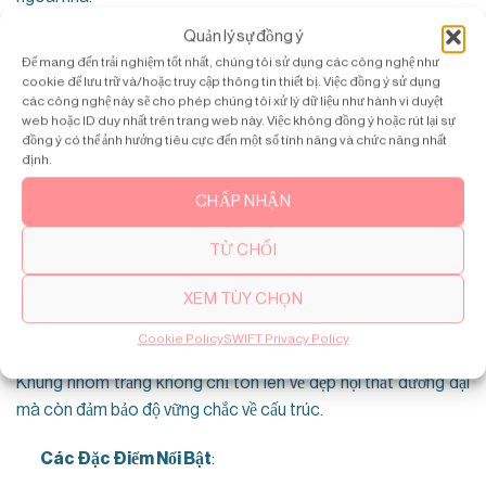
Quản lý sự đồng ý
Các Đặc Điểm Nổi Bật:
Để mang đến trải nghiệm tốt nhất, chúng tôi sử dụng các công nghệ như
cookie để lưu trữ và/hoặc truy cập thông tin thiết bị. Việc đồng ý sử dụng
Sức chứa: 300-400kg.
các công nghệ này sẽ cho phép chúng tôi xử lý dữ liệu như hành vi duyệt
web hoặc ID duy nhất trên trang web này. Việc không đồng ý hoặc rút lại sự
Panel kính và nhiều lựa chọn hoàn thiện cao cấp.
đồng ý có thể ảnh hưởng tiêu cực đến một số tính năng và chức năng nhất
định.
Tùy chọn chống thời tiết cho lắp đặt ngoài trời.
CHẤP NHẬN
Mức giá: 900 triệu – 1,1 tỷ đồng.
TỪ CHỐI
3. Thang Máy Khung Nhôm Trắng Chuyên Biệt Từ
SWIFT Home lifts
XEM TÙY CHỌN
Những mẫu thang máy này kết hợp hoàn hảo giữa thẩm mỹ
Cookie Policy
SWIFT Privacy Policy
tinh tế và độ bền vượt trội, phù hợp với các công trình hiện đại.
Khung nhôm trắng không chỉ tôn lên vẻ đẹp nội thất đương đại
mà còn đảm bảo độ vững chắc về cấu trúc.
Các Đặc Điểm Nổi Bật
: