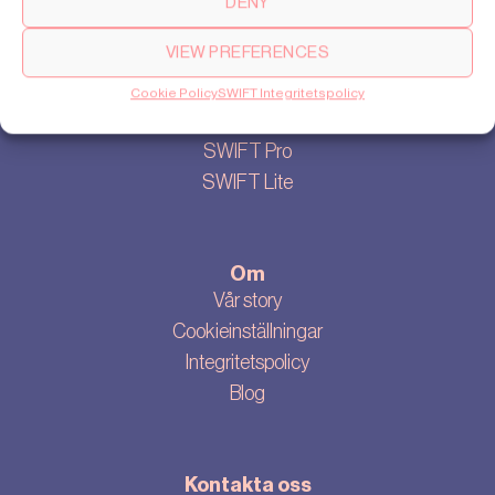
DENY
2026?
VIEW PREFERENCES
Cookie Policy
SWIFT Integritetspolicy
Produkter
SWIFT Pro
SWIFT Lite
Om
Vår story
Cookieinställningar
Integritetspolicy
Blog
Kontakta oss