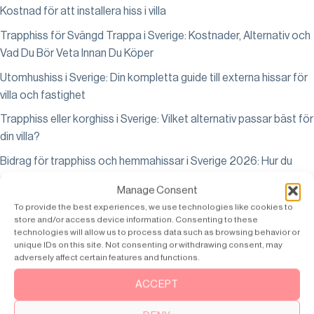
Kostnad för att installera hiss i villa
Trapphiss för Svängd Trappa i Sverige: Kostnader, Alternativ och
Vad Du Bör Veta Innan Du Köper
Utomhushiss i Sverige: Din kompletta guide till externa hissar för
villa och fastighet
Trapphiss eller korghiss i Sverige: Vilket alternativ passar bäst för
din villa?
Bidrag för trapphiss och hemmahissar i Sverige 2026: Hur du
ansöker om bostadsanpassningsbidrag och annan finansiering
Manage Consent
Handikapphiss för Hemmet: Din Kompletta Guide till
To provide the best experiences, we use technologies like cookies to
Tillgänglighetsanpassning och Bidrag i Sverige
store and/or access device information. Consenting to these
technologies will allow us to process data such as browsing behavior or
Olika Typer av Hissar Förklarade: Plattformshissar, Priser och
unique IDs on this site. Not consenting or withdrawing consent, may
adversely affect certain features and functions.
Skillnader Mellan Inomhus och Utomhus
ACCEPT
Serviceavtal För Hissar: Vad Du Bör Veta Innan Du Skriver På
Pris på hiss i villa i Sverige: Vad kostar det att installera en villahiss