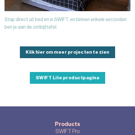
Stap direct uit bed en in SWIFT, en binnen enkele seconden
ben je aan de ontbijttafel.
Klik hier om meer projecten te zien
SWIFT Lite productpagina
Products
SWIFT Pro