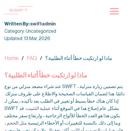
Skip
to
content
Written By:
swiftadmin
Category: Uncategorized
Updated: 13 Mar, 2026
ماذا لو ارتكبت خطأ أثناء الطلبية؟
FAQ
Home
ماذا لو ارتكبت خطأ أثناء الطلبية؟
عند شراء مصعد منزلي من نوع SWIFT ، يتم تضمين زيارة منزلية
دائمًا. هذا لضمان القياسات الصحيحة والاطلاع على ظروف منزلك.
إذا كان هناك خطأ بسيط أو تغيير في الطلب بعد تأكيده ، يمكن لـ
SWIFT بشكل عام إصلاح هذا في الموقع أثناء
عملية التثبيت
. قد
يكون هذا هو العدد الخطأ للألواح الزجاجية ، وارتفاع سفر مختلف
وما إلى ذلك. بالنسبة للتغييرات أو الأخطاء الرئيسية
مثل الحجم
،
فإن خيارات التصميم أو اللون
أكثر تعقيدًا ، ولا يمكن تغييرها بمجرد