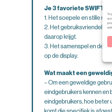
Je 3 favoriete SWIFT-k
To 
1. Het soepele en stille re
acc
pro
2. Het gebruiksvriendelijke
wit
daarop krijgt.
3. Het samenspel en de ha
op de display.
Wat maakt een geweldig
– Om een geweldige gebrui
eindgebruikers kennen en b
eindgebruikers, hoe beter u
komt die specifiek is afge