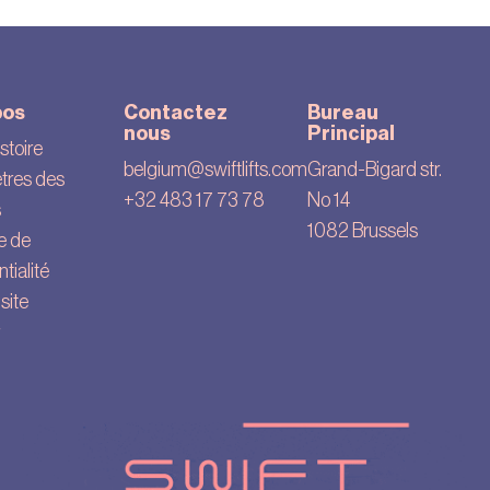
pos
Contactez
Bureau
nous
Principal
stoire
belgium@swiftlifts.com
Grand-Bigard str.
tres des
+32 483 17 73 78
No 14
s
1082 Brussels
ue de
tialité
site