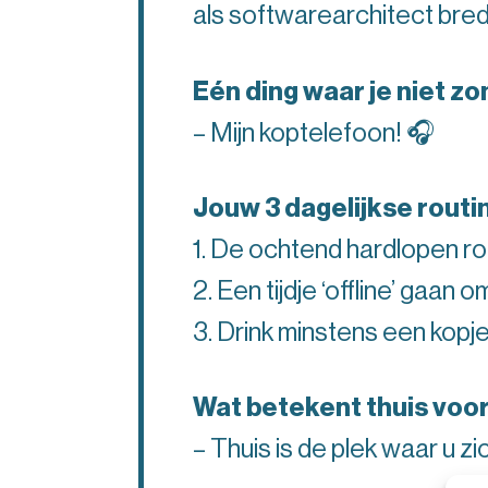
als softwarearchitect bred
Eén ding waar je niet zo
– Mijn koptelefoon! 🎧
Jouw 3 dagelijkse routi
1. De ochtend hardlopen ro
2. Een tijdje ‘offline’ gaan
3. Drink minstens een kopj
Wat betekent thuis voor
– Thuis is de plek waar u z