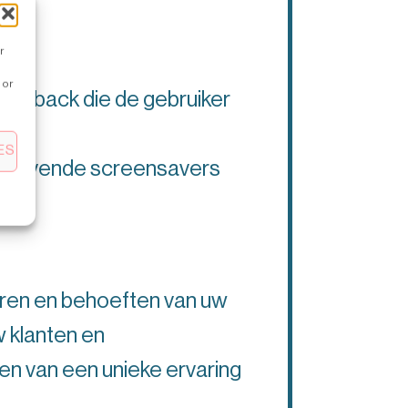
r
 or
 feedback die de gebruiker
ES
de levende screensavers
uren en behoeften van uw
w klanten en
den van een unieke ervaring