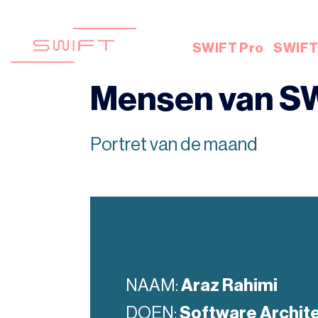
Skip
to
content
SWIFT Pro
SWIFT 
Mensen van SW
Portret van de maand
NAAM:
Araz Rahimi
DOEN:
Software Archit