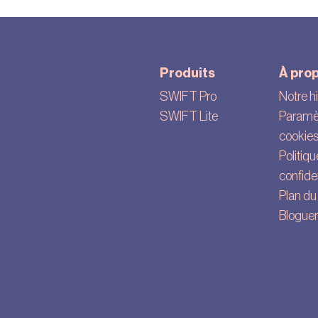
Produits
À pro
SWIFT Pro
Notre hi
SWIFT Lite
Paramè
cookie
Politiq
confiden
Plan du 
Bloguer