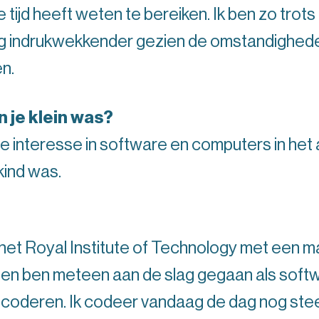
 tijd heeft weten te bereiken. Ik ben zo trots
og indrukwekkender gezien de omstandighede
n.
n je klein was?
 interesse in software en computers in het a
kind was.
het Royal Institute of Technology met een m
ben meteen aan de slag gegaan als softwar
oderen. Ik codeer vandaag de dag nog steeds 