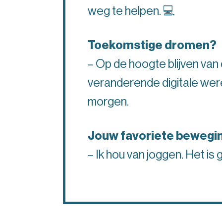
weg te helpen. 💻
Toekomstige dromen?
– Op de hoogte blijven van
veranderende digitale were
morgen.
Jouw favoriete bewegin
– Ik hou van joggen. Het is