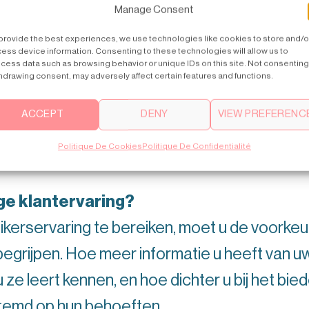
Manage Consent
enmerken of -functies?
provide the best experiences, we use technologies like cookies to store and/o
izen tussen verdiepingen.
ess device information. Consenting to these technologies will allow us to
cess data such as browsing behavior or unique IDs on this site. Not consenting
 en aanpasbare display en alle informatie en
hdrawing consent, may adversely affect certain features and functions.
ACCEPT
DENY
VIEW PREFERENC
rmonie tussen de prachtige kunstmuren en 
Politique De Cookies
Politique De Confidentialité
e klantervaring?
kerservaring te bereiken, moet u de voorke
egrijpen. Hoe meer informatie u heeft van u
 ze leert kennen, en hoe dichter u bij het bie
stemd op hun behoeften.