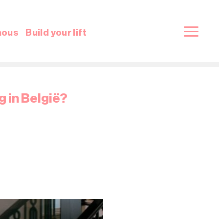
nous
Build your lift
g in België?