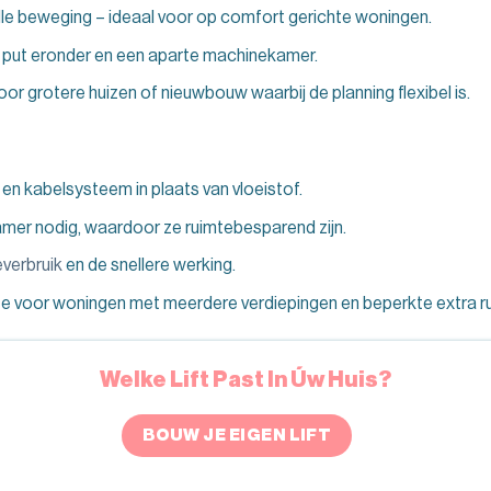
lle beweging – ideaal voor op comfort gerichte woningen.
en put eronder en een aparte machinekamer.
oor grotere huizen of nieuwbouw waarbij de planning flexibel is.
en kabelsysteem in plaats van vloeistof.
er nodig, waardoor ze ruimtebesparend zijn.
everbruik
en de snellere werking.
ze voor woningen met meerdere verdiepingen en beperkte extra r
Welke Lift Past In Úw Huis?
BOUW JE EIGEN LIFT