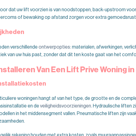
rvoor dat uw lift voorzien is van noodstoppen, back-upstroom voor
intercoms of bewaking op afstand zorgen voor extra gemoedsrust
ijkheden
eden verschillende
ontwerpopties
: materialen, afwerkingen, verli
ek van uw huis past, zonder dat dit ten koste gaat van het comfort
nstalleren Van Een L
ift Prive Woning
in
Installatiekosten
iculiere woningen hangt af van het type, de grootte en de complexi
asisinstallatie en de
veiligheidsvoorzieningen
. Hydraulische liften 
dellen in het middensegment vallen. Pneumatische liften zijn vaa
kzaamheden.
elijk rekening houden met extra kosten, zoals muuraanpassingen