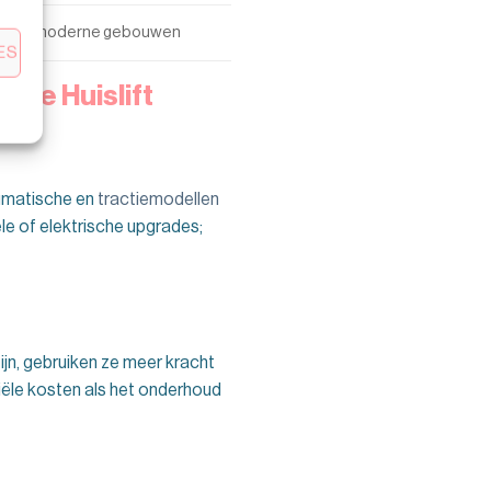
imtes, moderne gebouwen
ES
cte Huislift
eumatische en
tractiemodellen
le of elektrische upgrades;
ijn, gebruiken ze meer kracht
tiële kosten als het onderhoud