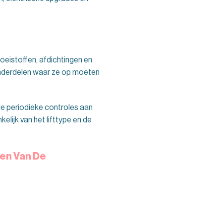
loeistoffen, afdichtingen en
nderdelen waar ze op moeten
le periodieke controles aan
elijk van het lifttype en de
gen Van De