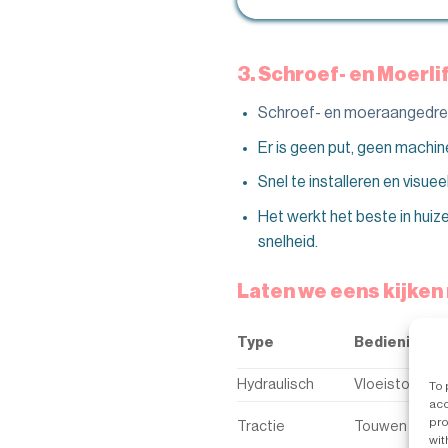
3. Schroef- en Moerli
Schroef- en moeraangedrev
Er is geen put, geen machin
Snel te installeren en visue
Het werkt het beste in huiz
snelheid.
Laten we eens kijken
Type
Bedienings
Hydraulisch
Vloeistof + zu
To 
acc
pro
Tractie
Touwen + con
wit