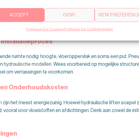
s een
Zeer laag
Laag
Kleine ru
ef
ACCEPT
DENY
VIEW PREFERENC
egingen Bij Het Kiezen Van Een Compa
Politique De Cookies
Politique De Confidentialité
Installatieproces
nde ruimte nodig: hoogte, vloeroppervlak en soms een put. Pn
an
hydraulische modellen
. Wees voorbereid op mogelijke structure
ieel om verrassingen te voorkomen.
e en Onderhoudskosten
n
zijn het meest energiezuinig. Hoewel hydraulische liften soepel z
 vooral voor vloeistoffen en afdichtingen. Denk aan zowel de ini
ningen