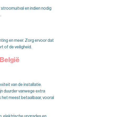
 stroomuitval en indien nodig
.
chting en meer. Zorg ervoor dat
 of de veiligheid.
 België
teit van de installatie.
zijn duurder vanwege extra
k het meest betaalbaar, vooral
, elektrische upgrades en