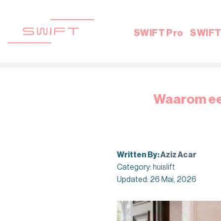
Skip
to
content
SWIFT Pro
SWIFT 
Waarom een 
Written By:
Aziz Acar
Category:
huislift
Updated: 26 Mai, 2026