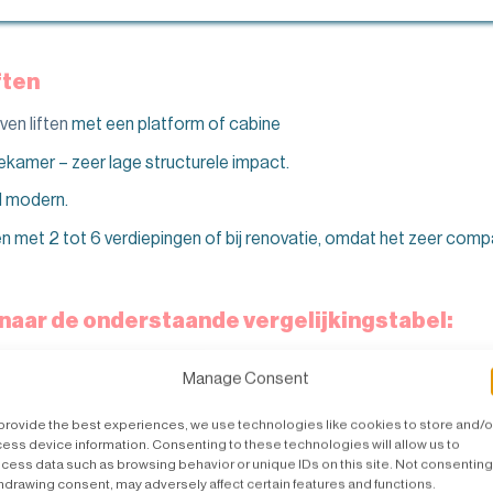
ften
en liften
met een platform of cabine
ekamer – zeer lage structurele impact.
el modern.
en met 2 tot 6 verdiepingen of bij renovatie, omdat het zeer com
 naar de onderstaande vergelijkingstabel:
Ruimte
methode
Energieverbruik
Ideaal v
Manage Consent
nodig
iger
Hoog
Gematigd
Grote hui
provide the best experiences, we use technologies like cookies to store and/o
ess device information. Consenting to these technologies will allow us to
Stedelijk
cess data such as browsing behavior or unique IDs on this site. Not consenting
tragewicht
Laag
Laag
verdiepin
hdrawing consent, may adversely affect certain features and functions.