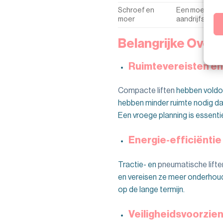
Schroef en
Een moer lang
moer
aandrijfschro
Belangrijke Overw
Ruimtevereisten en 
Compacte liften
hebben voldoe
hebben minder ruimte nodig d
Een vroege planning is essent
Energie-efficiënti
Tractie- en
pneumatische lifte
en vereisen ze meer onderhoud,
op de lange termijn.
Veiligheidsvoorzie