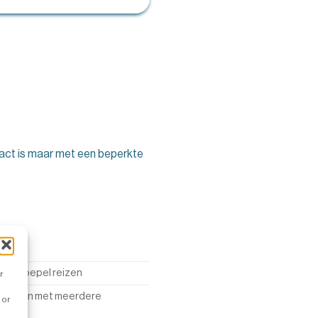
pact is maar met een beperkte
oor
zen, soepel reizen
r
e huizen met meerdere
 or
gen