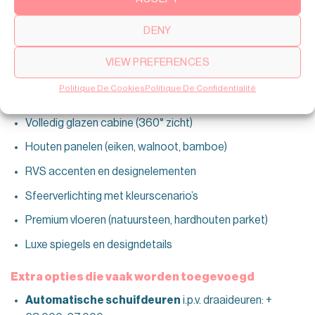
RAL-kleur naar keuze voor frames
DENY
Hoogwaardigere vloerbedekking
Stijlvoller bedieningspaneel
VIEW PREFERENCES
Politique De Cookies
Politique De Confidentialité
Luxe afwerking
(+€5.000-€15.000):
Volledig glazen cabine (360° zicht)
Houten panelen (eiken, walnoot, bamboe)
RVS accenten en designelementen
Sfeerverlichting met kleurscenario’s
Premium vloeren (natuursteen, hardhouten parket)
Luxe spiegels en designdetails
Extra opties die vaak worden toegevoegd
Automatische schuifdeuren
i.p.v. draaideuren: +