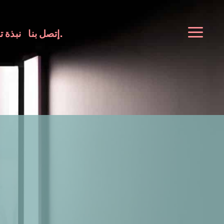
إتصل بنا.
نبذة ت