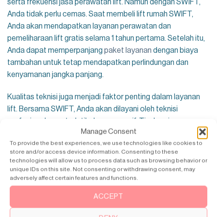
serta frekuensi jasa perawatan lift. Namun dengan SWIFT,
Anda tidak perlu cemas. Saat membeli lift rumah SWIFT,
Anda akan mendapatkan layanan perawatan dan
pemeliharaan lift gratis selama 1 tahun pertama. Setelah itu,
Anda dapat memperpanjang
paket layanan
dengan biaya
tambahan untuk tetap mendapatkan perlindungan dan
kenyamanan jangka panjang.
Kualitas teknisi juga menjadi faktor penting dalam layanan
lift. Bersama SWIFT, Anda akan dilayani oleh teknisi
profesional yang terlatih dan responsif. Tim kami
Manage Consent
berkomitmen memberikan servis berkualitas tinggi, mulai dari
To provide the best experiences, we use technologies like cookies to
perawatan rutin hingga dukungan teknis, demi memastikan
store and/or access device information. Consenting to these
lift rumah Anda selalu dalam kondisi terbaik.
technologies will allow us to process data such as browsing behavior or
unique IDs on this site. Not consenting or withdrawing consent, may
adversely affect certain features and functions.
Selain itu, SWIFT terus meningkatkan performa lift rumah
Anda seiring waktu. Melalui kunjungan servis rutin dan
ACCEPT
pembaruan software berkala, lift akan menjadi semakin
nyaman dan efisien untuk digunakan oleh seluruh anggota