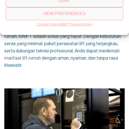
DENY
keluarga.
VIEW PREFERENCES
Kesimpulan:
Cookie Policy
SWIFT Privacy Policy
Jika Anda khawatir tentang perawatan dan pemeliharaan lift
rumah, SWIFT adalah solusi yang tepat. Dengan kebutuhan
servis yang minimal, paket perawatan lift yang terjangkau,
serta dukungan teknisi profesional, Anda dapat menikmati
manfaat lift rumah
dengan aman, nyaman, dan tanpa rasa
khawatir.