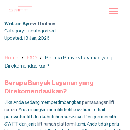
Skip
to
content
Written By:
swiftadmin
Category: Uncategorized
Updated: 13 Jan, 2026
Home
FAQ
Berapa Banyak Layanan yang
Direkomendasikan?
Berapa Banyak Layanan yang
Direkomendasikan?
Jika Anda sedang mempertimbangkan
pemasangan lift
rumah
, Anda mungkin memiliki kekhawatiran terkait
perawatan lift dan kebutuhan servisnya. Dengan memilih
SWIFT dan jenis
lift rumah platform
kami, Anda tidak perlu