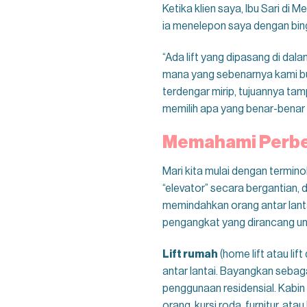
Ketika klien saya, Ibu Sari di
ia menelepon saya dengan bin
“Ada lift yang dipasang di dal
mana yang sebenarnya kami butu
terdengar mirip, tujuannya t
memilih apa yang benar-benar
Memahami Perbed
Mari kita mulai dengan termino
“elevator” secara bergantian, 
memindahkan orang antar lantai
pengangkat yang dirancang un
Lift rumah
(home lift atau lif
antar lantai. Bayangkan sebagai
penggunaan residensial. Kabin
orang, kursi roda, furnitur, ata