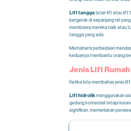
Lift tangga
(stair lift atau l
bergerak di sepanjang rel yang
membawa mereka naik atau turu
tangga yang ada.
Memahami perbedaan mendasar 
keduanya membantu orang berp
Jenis Lift Rumah
Ketika kita membahas jenis li
Lift hidrolik
menggunakan siste
gedung komersial tetapi kura
signifikan, memerlukan perawata