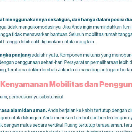
at menggunakannya sekaligus, dan hanya dalam posisi du
angga tidak mengakomodasinya. Jika Anda ingin memindahkan furni
ft tangga tidak menawarkan bantuan. Seluruh mobilitas rumah tang
ft tangga lebih sulit digunakan untuk orang lain.
angka panjang
adalah nyata. Komponen mekanis yang menopang 
engan penggunaan sehari-hari. Persyaratan pemeliharaan lebih tin
ng, terutama di iklim lembab Jakarta di mana bagian logam berkar
enyamanan Mobilitas dan Pengguna
rni, perbedaannya substansial.
rasa alami dan aman.
Anda berjalan ke kabin tertutup dengan din
ngan untuk dukungan. Anda menekan tombol dan berdiri dengan ny
 dengan mulus secara vertikal. Ruang tertutup terasa aman, ter