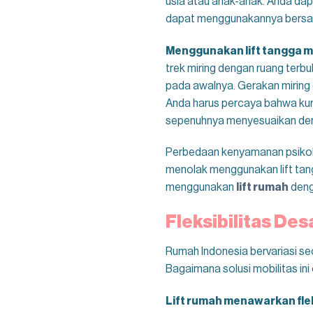
usia atau anak-anak. Anda dap
dapat menggunakannya bersama
Menggunakan lift tangga 
trek miring dengan ruang terbu
pada awalnya. Gerakan mirin
Anda harus percaya bahwa kursi
sepenuhnya menyesuaikan deng
Perbedaan kenyamanan psikolog
menolak menggunakan lift tan
menggunakan
lift rumah
denga
Fleksibilitas De
Rumah Indonesia bervariasi sec
Bagaimana solusi mobilitas in
Lift rumah menawarkan fleks