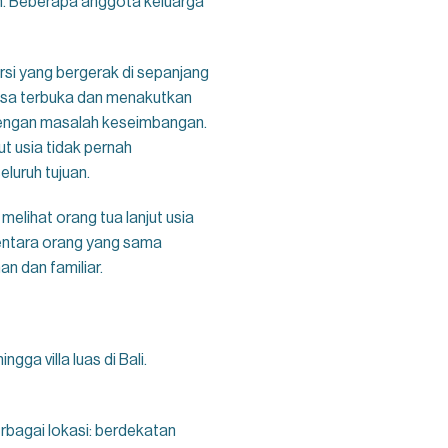
an. Beberapa anggota keluarga
rsi yang bergerak di sepanjang
erasa terbuka dan menakutkan
dengan masalah keseimbangan.
ut usia tidak pernah
luruh tujuan.
elihat orang tua lanjut usia
entara orang yang sama
n dan familiar.
ga villa luas di Bali.
erbagai lokasi: berdekatan