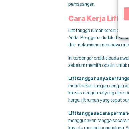
pemasangan.
Cara Kerja Lift 
Lift tangga rumah terdiri dari
Anda. Pengguna duduk di kursi 
dan mekanisme membawa merek
Ini terdengar praktis pada awa
sebelum memilih opsi ini untuk
Lift tangga hanya berfungs
menemukan tangga dengan belok
khusus dengan rel yang diprod
harga lift rumah yang tepat sa
Lift tangga secara perma
menggunakan tangga secara no
kursi itu menjadi penghalang. 