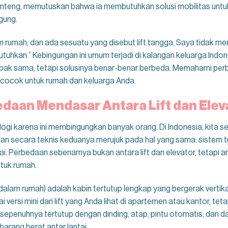
 Menteng, memutuskan bahwa ia membutuhkan solusi mobilitas untuk
gung.
am rumah, dan ada sesuatu yang disebut lift tangga. Saya tidak 
hkan.” Kebingungan ini umum terjadi di kalangan keluarga Indonesia
ampak sama, tetapi solusinya benar-benar berbeda. Memahami pe
 cocok untuk rumah dan keluarga Anda.
aan Mendasar Antara Lift dan Elev
logi karena ini membingungkan banyak orang. Di Indonesia, kita se
dan secara teknis keduanya merujuk pada hal yang sama: sistem tr
. Perbedaan sebenarnya bukan antara lift dan elevator, tetapi an
tuk rumah.
t dalam rumah) adalah kabin tertutup lengkap yang bergerak vertika
 versi mini dari lift yang Anda lihat di apartemen atau kantor, te
 sepenuhnya tertutup dengan dinding, atap, pintu otomatis, dan
u barang berat antar lantai.