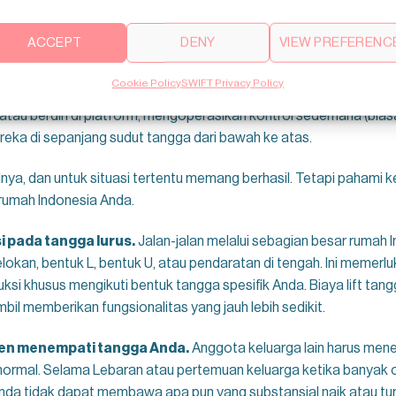
ACCEPT
DENY
VIEW PREFERENC
Tangga dan Keterbatasannya
Cookie Policy
SWIFT Privacy Policy
 kursi atau platform bermotor yang dipasang pada sistem rel yang
atau berdiri di platform, mengoperasikan kontrol sederhana (bias
a di sepanjang sudut tangga dari bawah ke atas.
lnya, dan untuk situasi tertentu memang berhasil. Tetapi pahami k
 rumah Indonesia Anda.
i pada tangga lurus.
Jalan-jalan melalui sebagian besar rumah 
an, bentuk L, bentuk U, atau pendaratan di tengah. Ini memerlu
uksi khusus mengikuti bentuk tangga spesifik Anda. Biaya lift t
mbil memberikan fungsionalitas yang jauh lebih sedikit.
nen menempati tangga Anda.
Anggota keluarga lain harus mene
rmal. Selama Lebaran atau pertemuan keluarga ketika banyak or
Anda tidak dapat membawa apa pun yang substansial naik atau tur