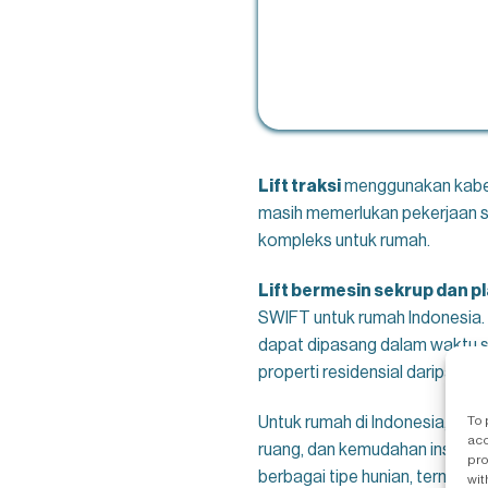
Lift traksi
menggunakan kabel 
masih memerlukan pekerjaan str
kompleks untuk rumah.
Lift bermesin sekrup dan p
SWIFT untuk rumah Indonesia. 
dapat dipasang dalam waktu s
properti residensial daripada 
To 
Untuk rumah di Indonesia, lift
acc
ruang, dan kemudahan instalasi
pro
berbagai tipe hunian, termasu
wit