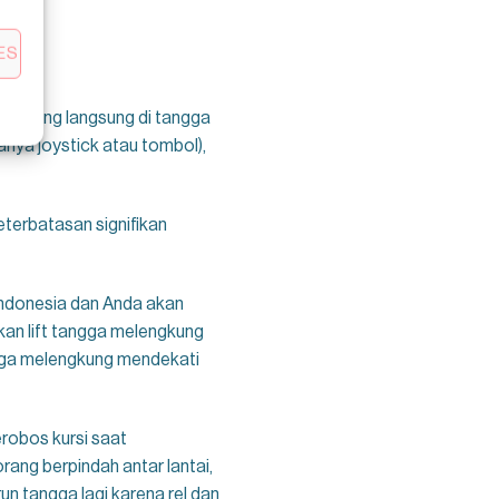
ES
 dipasang langsung di tangga
anya joystick atau tombol),
eterbatasan signifikan
Indonesia dan Anda akan
kan lift tangga melengkung
angga melengkung mendekati
robos kursi saat
ang berpindah antar lantai,
un tangga lagi karena rel dan