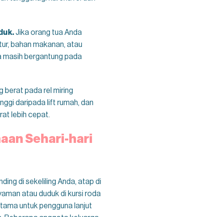
duk.
Jika orang tua Anda
tur, bahan makanan, atau
ga masih bergantung pada
berat pada rel miring
ggi daripada lift rumah, dan
at lebih cepat.
an Sehari-hari
ding di sekeliling Anda, atap di
aman atau duduk di kursi roda
utama untuk pengguna lanjut