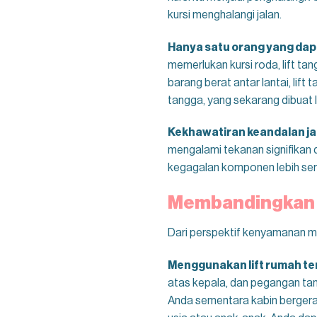
kursi menghalangi jalan.
Hanya satu orang yang dap
memerlukan kursi roda, lift t
barang berat antar lantai, li
tangga, yang sekarang dibuat li
Kekhawatiran keandalan j
mengalami tekanan signifikan d
kegagalan komponen lebih seri
Membandingkan K
Dari perspektif kenyamanan mu
Menggunakan lift rumah te
atas kepala, dan pegangan ta
Anda sementara kabin bergerak