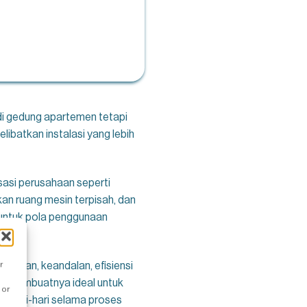
di gedung apartemen tetapi
ibatkan instalasi yang lebih
isasi perusahaan seperti
an ruang mesin terpisah, dan
 untuk pola penggunaan
r
amanan, keandalan, efisiensi
 membuatnya ideal untuk
 or
sehari-hari selama proses