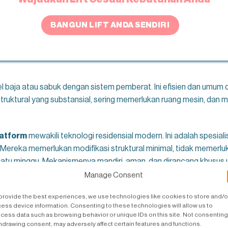
BANGUN LIFT ANDA SENDIRI
baja atau sabuk dengan sistem pemberat. Ini efisien dan umum 
uktural yang substansial, sering memerlukan ruang mesin, dan mel
latform
mewakili teknologi residensial modern. Ini adalah spesial
Mereka memerlukan modifikasi struktural minimal, tidak memerluk
atu minggu. Mekanismenya mandiri, aman, dan dirancang khusus
bangunan komersial.
Manage Consent
provide the best experiences, we use technologies like cookies to store and/o
 residensial bermesin sekrup menawarkan kombinasi terbaik dari ke
ess device information. Consenting to these technologies will allow us to
 tanpa renovasi besar. Selain itu,
ukuran lift rumah
yang kompak
cess data such as browsing behavior or unique IDs on this site. Not consenting
k rumah dengan keterbatasan ruang, tanpa mengganggu aktivitas 
hdrawing consent, may adversely affect certain features and functions.