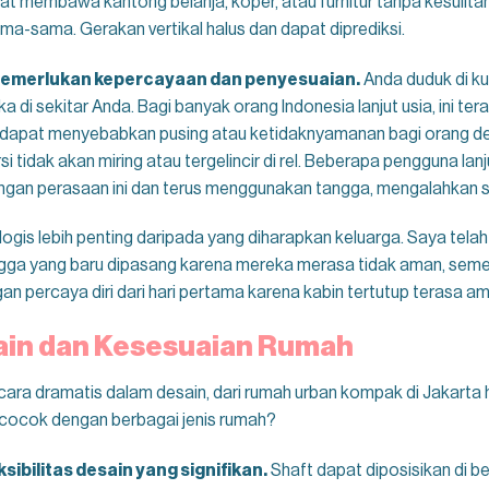
at membawa kantong belanja, koper, atau furnitur tanpa kesulit
-sama. Gerakan vertikal halus dan dapat diprediksi.
memerlukan kepercayaan dan penyesuaian.
Anda duduk di ku
ka di sekitar Anda. Bagi banyak orang Indonesia lanjut usia, ini t
g dapat menyebabkan pusing atau ketidaknyamanan bagi orang 
 tidak akan miring atau tergelincir di rel. Beberapa pengguna lanj
an perasaan ini dan terus menggunakan tangga, mengalahkan se
is lebih penting daripada yang diharapkan keluarga. Saya telah m
gga yang baru dipasang karena mereka merasa tidak aman, sem
n percaya diri dari hari pertama karena kabin tertutup terasa ama
sain dan Kesesuaian Rumah
ara dramatis dalam desain, dari rumah urban kompak di Jakarta hing
i cocok dengan berbagai jenis rumah?
ibilitas desain yang signifikan.
Shaft dapat diposisikan di b