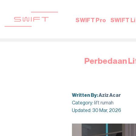
Skip
to
content
SWIFT Pro
SWIFT Li
Perbedaan Li
Written By:
Aziz Acar
Category:
lift rumah
Updated: 30 Mar, 2026