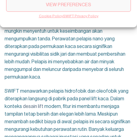
VIEW PREFERENCES
Sidik jari dan noda
adalah kekhawatiran pemeliharaan
berkelanjutan utama. Kaca secara alami menunjukkan sidik
Cookie Policy
SWIFT Privacy Policy
jari, dan panel lift di dekat tombol kontrol atau di mana orang
mungkin menyentuh untuk keseimbangan akan
mengumpulkan tanda. Perawatan pelapis nano yang
diterapkan pada permukaan kaca secara signifikan
mengurangi visibilitas sidik jari dan membuat pembersihan
lebih mudah. Pelapis ini menyebabkan air dan minyak
menggumpal dan meluncur daripada menyebar di seluruh
permukaan kaca.
SWIFT menawarkan pelapis hidrofobik dan oleofobik yang
diterapkan langsung di pabrik pada panel lift kaca. Dalam
konteks
desain lift
modern, fitur ini membantu menjaga
tampilan tetap bersih dan elegan lebih lama. Meskipun
menambah sedikit biaya di awal, pelapis ini secara signifikan
mengurangi kebutuhan perawatan rutin. Banyak keluarga
menganggapnya sebagai investasi yang sepadan untuk