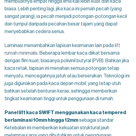
membuatnya empat hingga lima kali lebih kuat dari kaca
biasa. Lebih penting lagi, jika kaca ini pernah pecah (yang
sangat jarang), ia pecah menjadi potongan-potongan kecil
dan tumpul daripada pecahan besar tajam yang dapat
menyebabkan cedera serius.
Laminasi menambahkan lapisan keamanan lain pada
lift
rumah minimalis
. Beberapa lembar kaca diikat bersama
dengan film kuat, biasanya polivinil butyral (PVB). Bahkan jika
kaca retak, lapisan ini menahan semua potongan tetap
menyatu, mencegahnya jatuh atau berserakan. Teknologi ini
juga digunakan pada kaca depan mobil, yang tetap utuh
bahkan setelah benturan keras, sehingga memberikan
tingkat keamanan tinggi untuk penggunaan di rumah.
Panel lift kaca SWIFT menggunakan kaca tempered
berlaminasi 10mm hingga 12mm
sebagai standar.
Ketebalan ini memberikan kekuatan struktural jauh
melampaui apa yang dibutuhkan untuk penggunaan