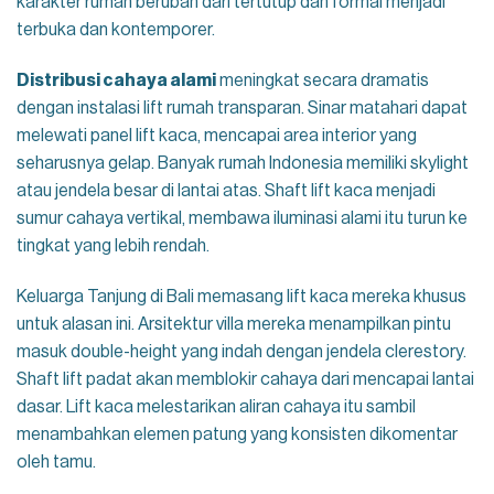
karakter rumah berubah dari tertutup dan formal menjadi
terbuka dan kontemporer.
Distribusi cahaya alami
meningkat secara dramatis
dengan instalasi lift rumah transparan. Sinar matahari dapat
melewati panel lift kaca, mencapai area interior yang
seharusnya gelap. Banyak rumah Indonesia memiliki skylight
atau jendela besar di lantai atas. Shaft lift kaca menjadi
sumur cahaya vertikal, membawa iluminasi alami itu turun ke
tingkat yang lebih rendah.
Keluarga Tanjung di Bali memasang lift kaca mereka khusus
untuk alasan ini. Arsitektur villa mereka menampilkan pintu
masuk double-height yang indah dengan jendela clerestory.
Shaft lift padat akan memblokir cahaya dari mencapai lantai
dasar. Lift kaca melestarikan aliran cahaya itu sambil
menambahkan elemen patung yang konsisten dikomentar
oleh tamu.