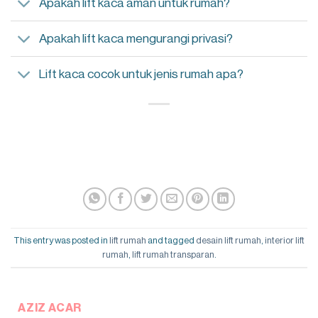
Apakah lift kaca aman untuk rumah?
Apakah lift kaca mengurangi privasi?
Lift kaca cocok untuk jenis rumah apa?
This entry was posted in
lift rumah
and tagged
desain lift rumah
,
interior lift
rumah
,
lift rumah transparan
.
AZIZ ACAR