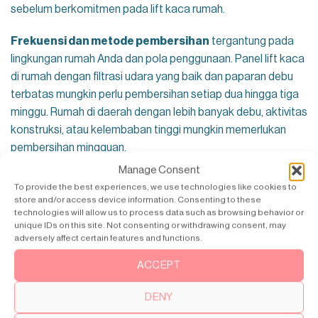
sebelum berkomitmen pada lift kaca rumah.
Frekuensi dan metode pembersihan
tergantung pada
lingkungan rumah Anda dan pola penggunaan. Panel lift kaca
di rumah dengan filtrasi udara yang baik dan paparan debu
terbatas mungkin perlu pembersihan setiap dua hingga tiga
minggu. Rumah di daerah dengan lebih banyak debu, aktivitas
konstruksi, atau kelembaban tinggi mungkin memerlukan
pembersihan mingguan.
Manage Consent
Proses pembersihan yang sebenarnya adalah mudah.
To provide the best experiences, we use technologies like cookies to
Pembersih kaca standar dan kain microfiber bekerja dengan
store and/or access device information. Consenting to these
technologies will allow us to process data such as browsing behavior or
sempurna. Beberapa keluarga menggunakan produk
unique IDs on this site. Not consenting or withdrawing consent, may
pembersih dan rutinitas yang sama yang sudah mereka
adversely affect certain features and functions.
gunakan untuk jendela besar atau pintu kaca. Panel kaca
ACCEPT
vertikal sebenarnya lebih mudah dibersihkan daripada
permukaan kaca horizontal karena debu dan residu kurang
DENY
terlihat.