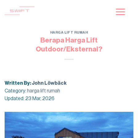
Skip
to
content
HARGA LIFT RUMAH
Berapa Harga Lift
Outdoor/Eksternal?
Written By:
John Löwbäck
Category:
harga lift rumah
Updated: 23 Mar, 2026