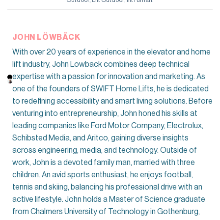
Outdoor
,
Lift Outdoor
,
lift rumah
.
JOHN LÖWBÄCK
With over 20 years of experience in the elevator and home
lift industry, John Lowback combines deep technical
expertise with a passion for innovation and marketing. As
one of the founders of SWIFT Home Lifts, he is dedicated
to redefining accessibility and smart living solutions. Before
venturing into entrepreneurship, John honed his skills at
leading companies like Ford Motor Company, Electrolux,
Schibsted Media, and Aritco, gaining diverse insights
across engineering, media, and technology. Outside of
work, John is a devoted family man, married with three
children. An avid sports enthusiast, he enjoys football,
tennis and skiing, balancing his professional drive with an
active lifestyle. John holds a Master of Science graduate
from Chalmers University of Technology in Gothenburg,