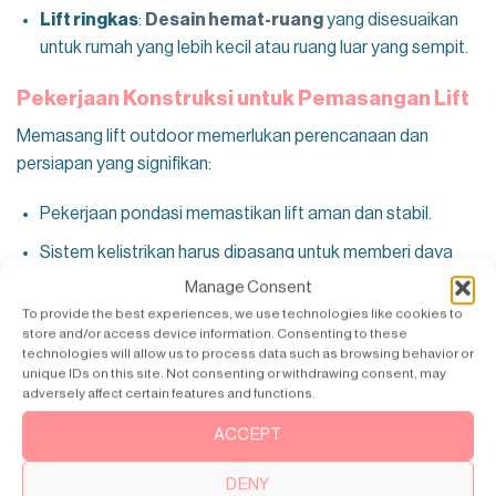
Lift ringkas
:
Desain hemat-ruang
yang disesuaikan
untuk rumah yang lebih kecil atau ruang luar yang sempit.
Pekerjaan Konstruksi untuk Pemasangan Lift
Memasang lift outdoor memerlukan perencanaan dan
persiapan yang signifikan:
Pekerjaan pondasi memastikan lift aman dan stabil.
Sistem kelistrikan harus dipasang untuk memberi daya
pada lift secara efisien.
Manage Consent
To provide the best experiences, we use technologies like cookies to
Pekerjaan tambahan dapat mencakup pelapisan anti
store and/or access device information. Consenting to these
cuaca dan peningkatan estetika.
technologies will allow us to process data such as browsing behavior or
unique IDs on this site. Not consenting or withdrawing consent, may
adversely affect certain features and functions.
Butuh Bantuan? Hubungi Tim Swiftlifts
ACCEPT
HUBUNGI TIM SWIFTLIFTS
DENY