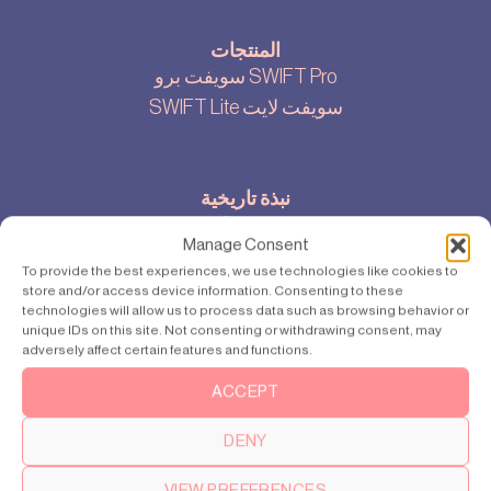
المنتجات
سويفت برو SWIFT Pro
SWIFT Lite سويفت لايت
نبذة تاريخية
قصتنا
Manage Consent
إعدادات ملفات تعريف الارتباط
To provide the best experiences, we use technologies like cookies to
سياسة الخصوصية
store and/or access device information. Consenting to these
technologies will allow us to process data such as browsing behavior or
unique IDs on this site. Not consenting or withdrawing consent, may
adversely affect certain features and functions.
إتصل بنا.
ACCEPT
hello@swiftlifts.com
+46 739 36 09 23
DENY
VIEW PREFERENCES