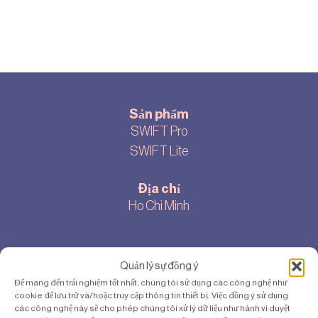
Sản phẩm
SWIFT Pro
SWIFT Lite
Địa chỉ
Ho Chi Minh
Giới thiệu
Quản lý sự đồng ý
Về chúng tôi
Để mang đến trải nghiệm tốt nhất, chúng tôi sử dụng các công nghệ như
cookie để lưu trữ và/hoặc truy cập thông tin thiết bị. Việc đồng ý sử dụng
Cookie settings
các công nghệ này sẽ cho phép chúng tôi xử lý dữ liệu như hành vi duyệt