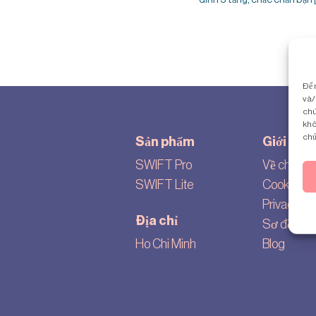
Để 
và/
chú
khô
chứ
Sản phẩm
Giới thiệ
SWIFT Pro
Về chúng t
SWIFT Lite
Cookie set
Privacy pol
Địa chỉ
Sơ đồ tra
Ho Chi Minh
Blog