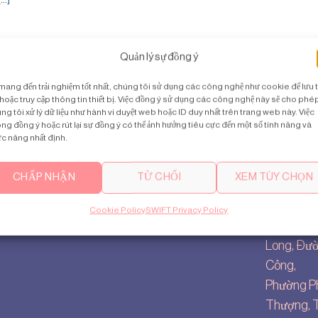
Quản lý sự đồng ý
mang đến trải nghiệm tốt nhất, chúng tôi sử dụng các công nghệ như cookie để lưu 
hoặc truy cập thông tin thiết bị. Việc đồng ý sử dụng các công nghệ này sẽ cho phé
ng tôi xử lý dữ liệu như hành vi duyệt web hoặc ID duy nhất trên trang web này. Việc
ng đồng ý hoặc rút lại sự đồng ý có thể ảnh hưởng tiêu cực đến một số tính năng và
c năng nhất định.
u
Liên hệ với chúng tôi
Trụ sở c
ôi
vietnam@swiftlifts.com
Toà nhà U
CHẤP NHẬN
TỪ CHỐI
XEM TÙY CHỌN
tings
+84 86 206 6838
Westlake 
icy
Shophouse
Cookie Policy
SWIFT Privacy Policy
ng web
KĐT Nam
Long, Đườ
Công,
Phường P
Thượng, T