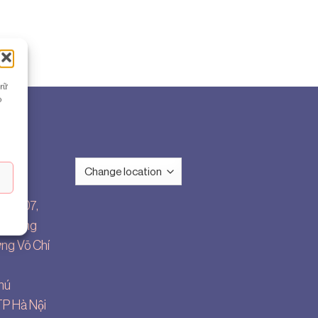
trữ
p
hính
dic
-
 số 07,
 Thăng
ng Võ Chí
hú
P Hà Nội