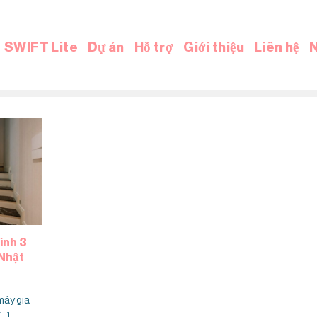
SWIFT Lite
Dự án
Hỗ trợ
Giới thiệu
Liên hệ
N
ình 3
 Nhật
máy gia
..]