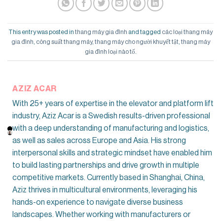
This entry was posted in
thang máy gia đình
and tagged
các loại thang máy
gia đình
,
công suất thang máy
,
thang máy cho người khuyết tật
,
thang máy
gia đình loại nào tố
.
AZIZ ACAR
With 25+ years of expertise in the elevator and platform lift
industry, Aziz Acar is a Swedish results-driven professional
with a deep understanding of manufacturing and logistics,
as well as sales across Europe and Asia. His strong
interpersonal skills and strategic mindset have enabled him
to build lasting partnerships and drive growth in multiple
competitive markets. Currently based in Shanghai, China,
Aziz thrives in multicultural environments, leveraging his
hands-on experience to navigate diverse business
landscapes. Whether working with manufacturers or