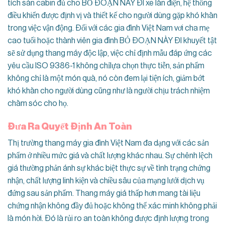
tích sàn cabin đủ cho BỎ ĐOẠN NÀY ĐI xe lăn điện, hệ thống
điều khiển được định vị và thiết kế cho người dùng gặp khó khăn
trong việc vận động. Đối với các gia đình Việt Nam vơi cha mẹ
cao tuổi hoặc thành viên gia đình BỎ ĐOẠN NÀY ĐI khuyết tật
sẽ sử dụng thang máy độc lập, việc chỉ định mẫu đáp ứng các
yêu cầu ISO 9386-1 không chỉlựa chọn thực tiễn, sản phẩm
không chỉ là một món quà, nó còn đem lại tiện ích, giảm bớt
khó khăn cho người dùng cũng như là người chịu trách nhiệm
chăm sóc cho họ.
Đưa Ra Quyết Định An Toàn
Thị trường thang máy gia đình Việt Nam đa dạng với các sản
phẩm ở nhiều mức giá và chất lượng khác nhau. Sự chênh lệch
giá thường phản ánh sự khác biệt thực sự về tình trạng chứng
nhận, chất lượng linh kiện và chiều sâu của mạng lưới dịch vụ
đứng sau sản phẩm. Thang máy giá thấp hơn mang tài liệu
chứng nhận không đầy đủ hoặc không thể xác minh không phải
là món hời. Đó là rủi ro an toàn không được định lượng trong