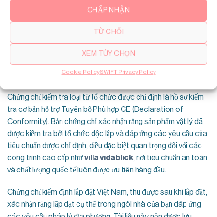
liệu sau từ BỎ ĐOẠN NÀY ĐI nhà cung cấp trước khi đưa ra
CHẤP NHẬN
quyết định.
TỪ CHỐI
Tuyên bố Phù hợp CE (Declaration of Conformity) là là tài liệu
cần thiết và quan trọng nhất. Nó xác định sản phẩm cụ thể, các
XEM TÙY CHỌN
tiêu chuẩn đã được chứng nhận, tổ chức được chỉ định đã thực
Cookie Policy
SWIFT Privacy Policy
hiện đánh giá sự phù hợp và số chứng chỉ.
Chứng chỉ kiểm tra loại từ tổ chức được chỉ định là hồ sơ kiểm
tra cơ bản hỗ trợ Tuyên bố Phù hợp CE (Declaration of
Conformity). Bản chứng chỉ xác nhận rằng sản phẩm vật lý đã
được kiểm tra bởi tổ chức độc lập và đáp ứng các yêu cầu của
tiêu chuẩn được chỉ định, điều đặc biệt quan trọng đối với các
công trình cao cấp như
villa vidablick
, nơi tiêu chuẩn an toàn
và chất lượng quốc tế luôn được ưu tiên hàng đầu.
Chứng chỉ kiểm định lắp đặt Việt Nam, thu được sau khi lắp đặt,
xác nhận rằng lắp đặt cụ thể trong ngôi nhà của bạn đáp ứng
các yêu cầu pháp lý địa phương. Tài liệu này nên được lưu