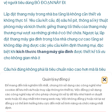
vệ người tiêu dùng BỎ ĐOẠN NÀY ĐI.
Lắp đặt thang máy trong nhà ba tầng là không cần thiết và
không thực tế. Yêu cầu kết cấu, độ sâu hố pit, thông số kỹ thuật
phòng máy và kích thước giếng thang tối thiểu của thang máy
thương mại vượt xa những gì nhà ở có thể chứa. Ngược lại, lắp
đặt thang máy gia đình trong tòa nhà chung cư cao tầng sẽ
không đáp ứng được các yêu cầu kiểm định thương mại, đặc
biệt khi
kích thước thang máy gia đình
được thiết kế tối ưu
cho không gian nhà ở.
Câu hỏi đúng không phải là tiêu chuẩn nào cao hơn mà là tiêu
chuẩn nào phù hợp với lắp đặt cụ thể. Đối với nhà gia đình Việt
Quản lý sự đồng ý
Nam, thang máy nền tảng gia đình được chứng nhận bởi EN 81-
Để mang đến trải nghiệm tốt nhất, chúng tôi sử dụng các công nghệ như
41 là lựa chọn phù hợp..
cookie để lưu trữ và/hoặc truy cập thông tin thiết bị. Việc đồng ý sử dụng
các công nghệ này sẽ cho phép chúng tôi xử lý dữ liệu như hành vi duyệt
web hoặc ID duy nhất trên trang web này. Việc không đồng ý hoặc rút lại sự
Tài Liệu Chứng Nhận Bạn Nên Yêu Cầu
đồng ý có thể ảnh hưởng tiêu cực đến một số tính năng và chức năng nhất
Trước khi lắp đặt hệ thống thang máy gia đình, hãy yêu cầu tài
định.