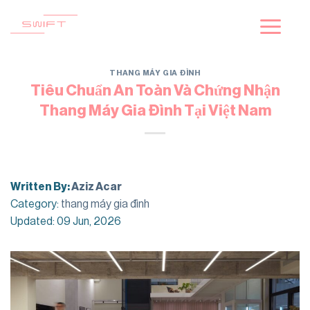
Skip
to
content
THANG MÁY GIA ĐÌNH
Tiêu Chuẩn An Toàn Và Chứng Nhận
Thang Máy Gia Đình Tại Việt Nam
Written By:
Aziz Acar
Category:
thang máy gia đình
Updated: 09 Jun, 2026