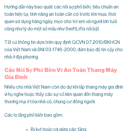
Hướng dẫn này bao quát các nỗi sợ phổ biến, tiêu chuẩn an
toàn hiện tại, tính năng an toàn cần có trước khi mua, thói
quen sử dụng hàng ngày, mẹo cho trẻ em và người lớn tuổi
cũng như lý do một số mẫu như SwiftLifts nổi bật.
Tất cả thông tin dựa trên quy định QCVN 07:2010/BKHCN
của Việt Nam và SNI 03-1746-2000, đảm bảo độ tin cậy cho
nhà ở địa phương.
Các Nỗi Sợ Phổ Biến Về An Toàn Thang Máy
Gia Đình
Nhiều chủ nhà Việt Nam còn do dự khi lắp thang máy gia đình
vì họ nghe hoặc thấy các sự cố liên quan đến thang máy
thương mại ở tòa nhà cũ, chung cư đông người.
Các lo lắng phổ biến bao gồm:
Bị kẹt hoặc rơi giữa các tầng.