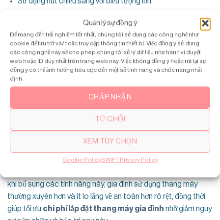
Sử dụng nút chiếu sáng với biểu tượng lớn.
Thêm thảm sàn chống trượt: Giảm nguy cơ trượt ngã, đặc
Quản lý sự đồng ý
biệt khi chân ướt sau khi tắm hoặc trời mưa.
Để mang đến trải nghiệm tốt nhất, chúng tôi sử dụng các công nghệ như
cookie để lưu trữ và/hoặc truy cập thông tin thiết bị. Việc đồng ý sử dụng
Dạy: “Vào quay mặt về phía trước, nắm tay vịn.”
các công nghệ này sẽ cho phép chúng tôi xử lý dữ liệu như hành vi duyệt
web hoặc ID duy nhất trên trang web này. Việc không đồng ý hoặc rút lại sự
Đối Với Người Lớn Tuổi
đồng ý có thể ảnh hưởng tiêu cực đến một số tính năng và chức năng nhất
định.
Chọn tốc độ 0.3 m/s cho chuyến đi nhẹ nhàng.
CHẤP NHẬN
Thêm tay vịn bên trong cabin:
TỪ CHỐI
Kích hoạt hướng dẫn giọng nói bằng tiếng Việt. Thông báo
rõ ràng khi đến tầng, cửa mở hoặc đóng.
XEM TÙY CHỌN
Bảo trì, kiểm tra cảm biến định kỳ.
Cookie Policy
SWIFT Privacy Policy
Thực tế tại nhiều chung cư và nhà phố ở Hà Nội cho thấy, sau
khi bổ sung các tính năng này, gia đình sử dụng thang máy
thường xuyên hơn và ít lo lắng về an toàn hơn rõ rệt, đồng thời
giúp tối ưu
chi phí lắp đặt thang máy gia đình
nhờ giảm nguy