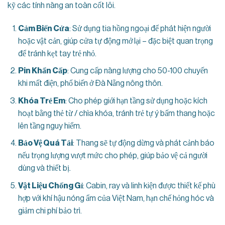
kỹ các tính năng an toàn cốt lõi.
Cảm Biến Cửa
: Sử dụng tia hồng ngoại để phát hiện người
hoặc vật cản, giúp cửa tự động mở lại – đặc biệt quan trọng
để tránh kẹt tay trẻ nhỏ.
Pin Khẩn Cấp
: Cung cấp năng lượng cho 50-100 chuyến
khi mất điện, phổ biến ở Đà Nẵng nông thôn.
Khóa Trẻ Em
: Cho phép giới hạn tầng sử dụng hoặc kích
hoạt bằng thẻ từ / chìa khóa, tránh trẻ tự ý bấm thang hoặc
lên tầng nguy hiểm.
Bảo Vệ Quá Tải
: Thang sẽ tự động dừng và phát cảnh báo
nếu trọng lượng vượt mức cho phép, giúp bảo vệ cả người
dùng và thiết bị.
Vật Liệu Chống Gỉ
: Cabin, ray và linh kiện được thiết kế phù
hợp với khí hậu nóng ẩm của Việt Nam, hạn chế hỏng hóc và
giảm chi phí bảo trì.