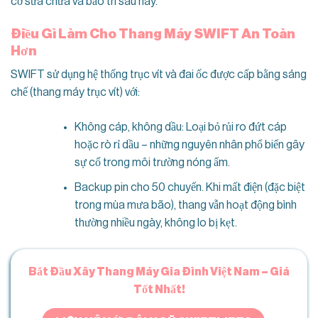
cơ sửa chữa và bảo trì sau này.
Điều Gì Làm Cho Thang Máy SWIFT An Toàn
Hơn
SWIFT sử dụng hệ thống trục vít và đai ốc được cấp bằng sáng
chế (thang máy trục vít) với:
Không cáp, không dầu: Loại bỏ rủi ro đứt cáp
hoặc rò rỉ dầu – những nguyên nhân phổ biến gây
sự cố trong môi trường nóng ẩm.
Backup pin cho 50 chuyến. Khi mất điện (đặc biệt
trong mùa mưa bão), thang vẫn hoạt động bình
thường nhiều ngày, không lo bị kẹt.
Bắt Đầu Xây Thang Máy Gia Đình Việt Nam – Giá
Tốt Nhất!