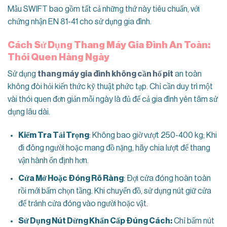
Mẫu SWIFT bao gồm tất cả những thứ này tiêu chuẩn, với
chứng nhận EN 81-41 cho sử dụng gia đình.
Cách Sử Dụng Thang Máy Gia Đình An Toàn:
Thói Quen Hàng Ngày
Sử dụng
thang máy gia đình không cần hố pit
an toàn
không đòi hỏi kiến thức kỹ thuật phức tạp. Chỉ cần duy trì một
vài thói quen đơn giản mỗi ngày là đủ để cả gia đình yên tâm sử
dụng lâu dài.
Kiểm Tra Tải Trọng
: Không bao giờ vượt 250-400 kg; Khi
đi đông người hoặc mang đồ nặng, hãy chia lượt để thang
vận hành ổn định hơn.
Cửa Mở Hoặc Đóng Rõ Ràng
: Đợi cửa đóng hoàn toàn
rồi mới bấm chọn tầng. Khi chuyển đồ, sử dụng nút giữ cửa
để tránh cửa đóng vào người hoặc vật.
Sử Dụng Nút Dừng Khẩn Cấp Đúng Cách:
Chỉ bấm nút