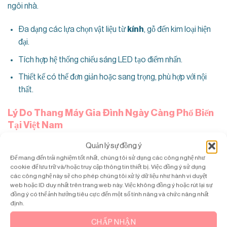
ngôi nhà.
Đa dạng các lựa chọn vật liệu từ
kính
, gỗ đến kim loại hiện
đại.
Tích hợp hệ thống chiếu sáng LED tạo điểm nhấn.
Thiết kế có thể đơn giản hoặc sang trọng, phù hợp với nội
thất.
Lý Do Thang Máy Gia Đình Ngày Càng Phổ Biến
Tại Việt Nam
Xu hướng lắp đặt thang máy gia đình tại
Việt Nam
đang ngày
Quản lý sự đồng ý
càng tăng với nhiều lý do:
Để mang đến trải nghiệm tốt nhất, chúng tôi sử dụng các công nghệ như
cookie để lưu trữ và/hoặc truy cập thông tin thiết bị. Việc đồng ý sử dụng
các công nghệ này sẽ cho phép chúng tôi xử lý dữ liệu như hành vi duyệt
Đô Thị Hóa Nhanh Chóng:
Tại các thành phố lớn như Hà
web hoặc ID duy nhất trên trang web này. Việc không đồng ý hoặc rút lại sự
Nội và TP.HCM, số lượng biệt thự và nhà hiện đại không
đồng ý có thể ảnh hưởng tiêu cực đến một số tính năng và chức năng nhất
ngừng tăng. Thang máy góp phần nâng cao giá trị tính tiện
định.
nghi và đẳng cấp cho những ngôi nhà này..
CHẤP NHẬN