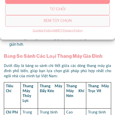
An Toàn và Tiện Lợi:
Nhiều gia đình lắp đặt thang máy để
TỪ CHỐI
hỗ trợ người cao tuổi hoặc người gặp khó khăn trong di
chuyển, giúp cuộc sống hàng ngày trở nên dễ dàng hơn.
XEM TÙY CHỌN
Công Nghệ Tiên Tiến:
Các dòng thang máy mới có độ ồn
Cookie Policy
SWIFT Privacy Policy
thấp, tiết kiệm năng lượng và không chiếm nhiều diện tích.
Tính năng thông minh cũng giúp việc sử dụng trở nên đơn
giản hơn.
Bảng So Sánh Các Loại Thang Máy Gia Đình
Dưới đây là bảng so sánh chi tiết giữa các dòng thang máy gia 
đình phổ biến, giúp bạn lựa chọn giải pháp phù hợp nhất cho 
ngôi nhà của mình tại Việt Nam:
Tiêu 
Thang 
Thang Máy 
Thang 
Thang Máy 
Chí
Máy 
Đẩy Kéo
Máy Khí 
Trục Vít
Thủy 
Nén
Lực
Chi Phí
Trung 
Trung bình
Cao
Trung bình