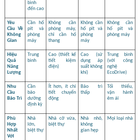
bình 
đến cao
Yêu 
Cần hố 
Không cần 
Không cần 
Không cần 
Cầu Về 
pit và 
phòng máy, 
hố pit và 
hố pit và 
Không 
phòng 
chỉ cần hố 
phòng 
phòng máy
Gian
máy
thang
máy
Hiệu 
Trung 
Cao (thiết kế 
Cao (sử 
Trung bình 
Quả 
bình
tiết kiệm 
dụng áp 
(với công 
Năng 
điện)
suất không 
nghệ 
Lượng
khí)
EcoDrive)
Nhu 
Cần 
Ít hơn, ít chi 
Bảo trì 
Tối thiểu, 
Cầu 
bảo 
tiết chuyển 
thấp
vận hành 
Bảo Trì
dưỡng 
động
êm ái
định kỳ
Phù 
Nhà 
Nhà cỡ vừa, 
Nhà nhỏ, 
Mọi loại nhà
Hợp 
lớn, 
biệt thự
không 
Nhất 
biệt thự
gian hẹp
Với