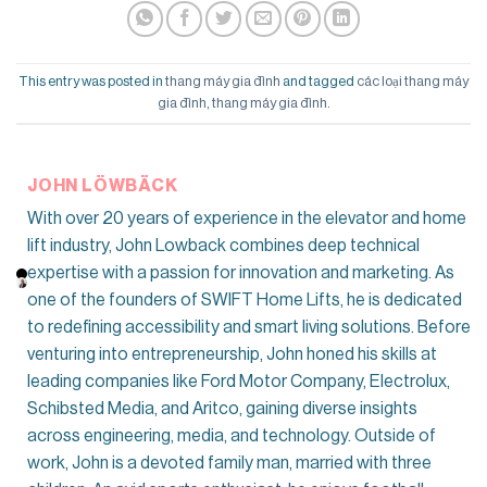
This entry was posted in
thang máy gia đình
and tagged
các loại thang máy
gia đình
,
thang máy gia đình
.
JOHN LÖWBÄCK
With over 20 years of experience in the elevator and home
lift industry, John Lowback combines deep technical
expertise with a passion for innovation and marketing. As
one of the founders of SWIFT Home Lifts, he is dedicated
to redefining accessibility and smart living solutions. Before
venturing into entrepreneurship, John honed his skills at
leading companies like Ford Motor Company, Electrolux,
Schibsted Media, and Aritco, gaining diverse insights
across engineering, media, and technology. Outside of
work, John is a devoted family man, married with three