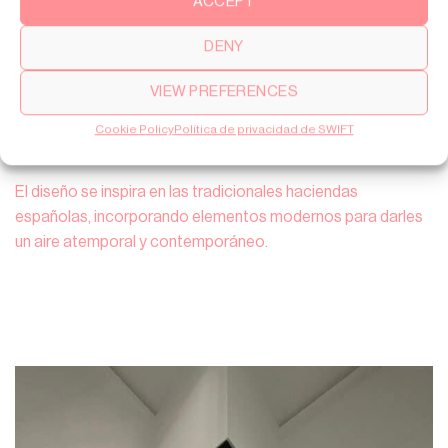
ACCEPT
DENY
VIEW PREFERENCES
Cookie Policy
Política de privacidad de SWIFT
El diseño se inspira en las tradicionales haciendas
españolas, incorporando elementos modernos para darles
un aire atemporal y contemporáneo.