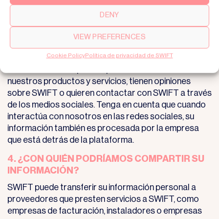
procesamos la información personal que usted
DENY
comparte con nosotros. SWIFT permite que esta
información se publique en las cuentas de SWIFT, y
VIEW PREFERENCES
procesa esta información personal, basándose en un
Cookie Policy
Política de privacidad de SWIFT
equilibrio de intereses, donde el interés de SWIFT es
interactuar con aquellos que están interesados en
nuestros productos y servicios, tienen opiniones
sobre SWIFT o quieren contactar con SWIFT a través
de los medios sociales. Tenga en cuenta que cuando
interactúa con nosotros en las redes sociales, su
información también es procesada por la empresa
que está detrás de la plataforma.
4. ¿CON QUIÉN PODRÍAMOS COMPARTIR SU
INFORMACIÓN?
SWIFT puede transferir su información personal a
proveedores que presten servicios a SWIFT, como
empresas de facturación, instaladores o empresas