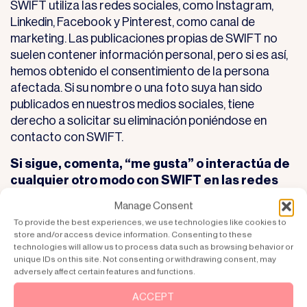
SWIFT utiliza las redes sociales, como Instagram,
Linkedin, Facebook y Pinterest, como canal de
marketing. Las publicaciones propias de SWIFT no
suelen contener información personal, pero si es así,
hemos obtenido el consentimiento de la persona
afectada. Si su nombre o una foto suya han sido
publicados en nuestros medios sociales, tiene
derecho a solicitar su eliminación poniéndose en
contacto con SWIFT.
Si sigue, comenta, “me gusta” o interactúa de
cualquier otro modo con SWIFT en las redes
sociales:
Manage Consent
Si sigue, “me gusta”, escribe un comentario, “pin” o se
To provide the best experiences, we use technologies like cookies to
store and/or access device information. Consenting to these
comunica de cualquier otra forma en las páginas de
technologies will allow us to process data such as browsing behavior or
SWIFT en las redes sociales, su nombre, cualquier
unique IDs on this site. Not consenting or withdrawing consent, may
foto de perfil y su posible comentario pueden
adversely affect certain features and functions.
aparecer en la cuenta de SWIFT en las redes
ACCEPT
sociales. Esto significa que nosotros, SWIFT,