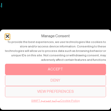
ا
Manage Consent
To provide the best experiences, we use technologies like cookies to
store and/or access device information. Consenting to these
technologies will allow us to process data such as browsing behavior or
unique IDs on this site. Not consenting or withdrawing consent, may
adversely affect certain features and functions.
ACCEPT
DENY
VIEW PREFERENCES
Cookie Policy
سياسة خصوصية SWIFT