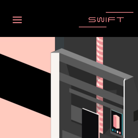
Ski
t
conten