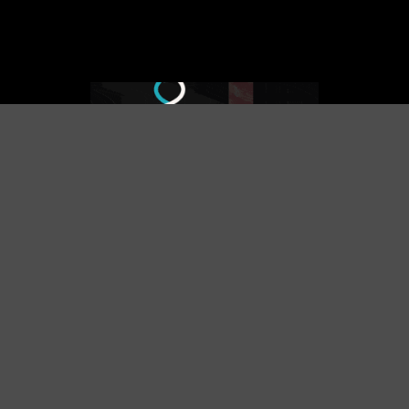
2. وحدة تحكم المحرك سويفت.
يتيح الجمع بين محرك IPMSynRM الخاص بنا ووحدة
تحكم المحرك SWIFT الفريدة العديد من المزايا: