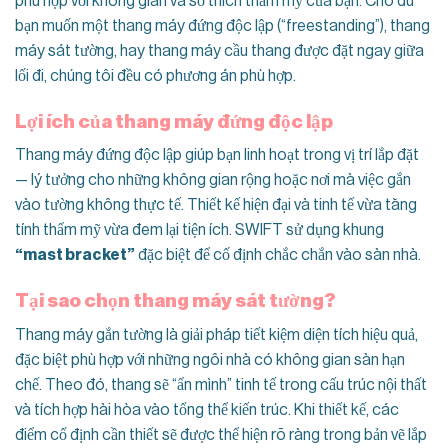
phù hợp với không gian và sở thích thẩm mỹ của bạn. Cho dù
bạn muốn một thang máy đứng độc lập (“freestanding”), thang
máy sát tường, hay thang máy cầu thang được đặt ngay giữa
lối đi, chúng tôi đều có phương án phù hợp.
Lợi ích của thang máy đứng độc lập
Thang máy đứng độc lập giúp bạn linh hoạt trong vị trí lắp đặt
— lý tưởng cho những không gian rộng hoặc nơi mà việc gắn
vào tường không thực tế. Thiết kế hiện đại và tinh tế vừa tăng
tính thẩm mỹ vừa đem lại tiện ích. SWIFT sử dụng khung
“mast bracket”
đặc biệt để cố định chắc chắn vào sàn nhà.
Tại sao chọn thang máy sát tường?
Thang máy gắn tường là giải pháp tiết kiệm diện tích hiệu quả,
đặc biệt phù hợp với những ngôi nhà có không gian sàn hạn
chế. Theo đó, thang sẽ “ẩn mình” tinh tế trong cấu trúc nội thất
và tích hợp hài hòa vào tổng thể kiến trúc. Khi thiết kế, các
điểm cố định cần thiết sẽ được thể hiện rõ ràng trong bản vẽ lắp