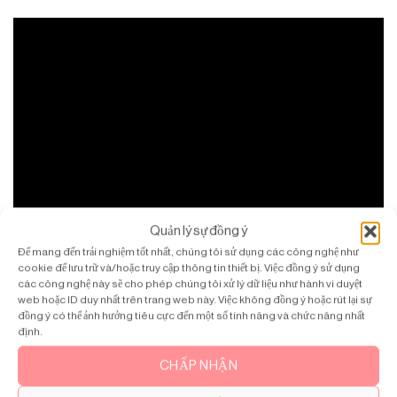
Quản lý sự đồng ý
Để mang đến trải nghiệm tốt nhất, chúng tôi sử dụng các công nghệ như
cookie để lưu trữ và/hoặc truy cập thông tin thiết bị. Việc đồng ý sử dụng
các công nghệ này sẽ cho phép chúng tôi xử lý dữ liệu như hành vi duyệt
web hoặc ID duy nhất trên trang web này. Việc không đồng ý hoặc rút lại sự
đồng ý có thể ảnh hưởng tiêu cực đến một số tính năng và chức năng nhất
định.
CHẤP NHẬN