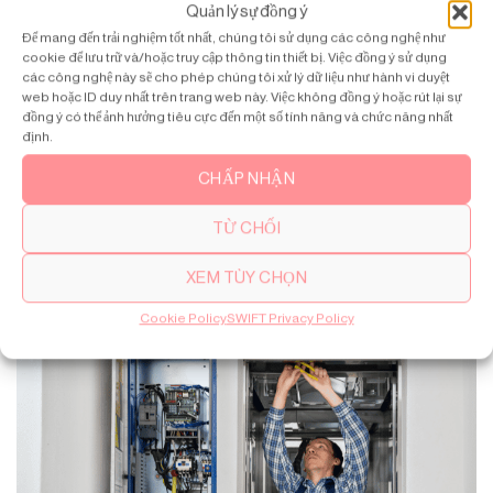
Hợp
Quản lý sự đồng ý
Để mang đến trải nghiệm tốt nhất, chúng tôi sử dụng các công nghệ như
Với các gói bảo trì thang máy gia đình linh hoạt từ SWIFT, bạn
cookie để lưu trữ và/hoặc truy cập thông tin thiết bị. Việc đồng ý sử dụng
hoàn toàn có thể yên tâm về hiệu suất, độ an toàn và độ bền
các công nghệ này sẽ cho phép chúng tôi xử lý dữ liệu như hành vi duyệt
lâu dài của thiết bị. Đội ngũ kỹ thuật viên chuyên nghiệp luôn
web hoặc ID duy nhất trên trang web này. Việc không đồng ý hoặc rút lại sự
đồng ý có thể ảnh hưởng tiêu cực đến một số tính năng và chức năng nhất
sẵn sàng đồng hành và hỗ trợ bất cứ khi nào bạn cần.
định.
Liên hệ
ngay để được tư vấn lựa chọn gói phù hợp nhất với nhu
CHẤP NHẬN
cầu của gia đình bạn!
TỪ CHỐI
XEM TÙY CHỌN
Cookie Policy
SWIFT Privacy Policy