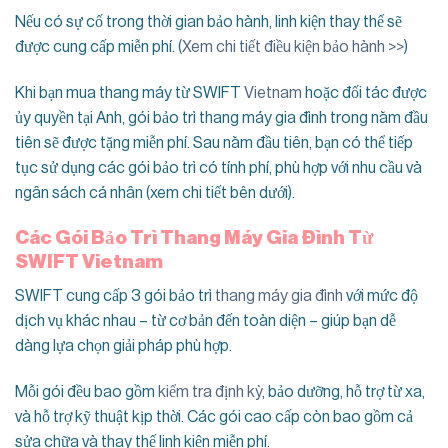
Nếu có sự cố trong thời gian bảo hành, linh kiện thay thế sẽ
được cung cấp miễn phí. (
Xem chi tiết điều kiện bảo hành >>
)
Khi bạn mua thang máy từ SWIFT
Vietnam
hoặc đối tác được
ủy quyền tại Anh, gói bảo trì thang máy gia đình trong năm đầu
tiên sẽ được tặng miễn phí. Sau năm đầu tiên, bạn có thể tiếp
tục sử dụng các gói bảo trì có tính phí, phù hợp với nhu cầu và
ngân sách cá nhân (xem chi tiết bên dưới).
Các Gói Bảo Trì Thang Máy Gia Đình Từ
SWIFT Vietnam
SWIFT cung cấp 3 gói bảo trì
thang máy gia đình
với mức độ
dịch vụ khác nhau – từ cơ bản đến toàn diện – giúp bạn dễ
dàng lựa chọn giải pháp phù hợp.
Mỗi gói đều bao gồm
kiểm tra định kỳ
, bảo dưỡng, hỗ trợ từ xa,
và hỗ trợ kỹ thuật kịp thời. Các gói cao cấp còn bao gồm cả
sửa chữa và thay thế linh kiện miễn phí.