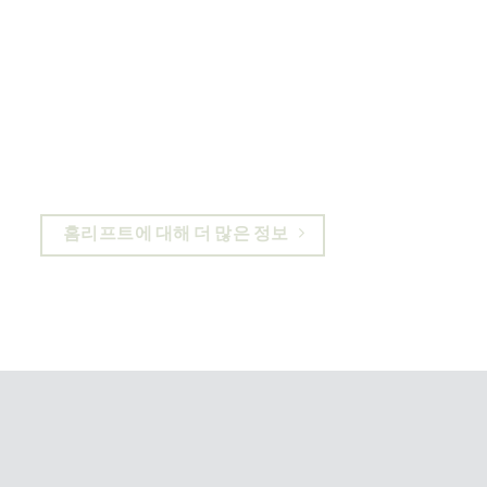
홈리프트를 이용하면 나이가 들어도 이사할
필요가 없어지고, 더 많은 분들에게 매력적
인 집을 만들 수 있습니다. 개인주택용 엘리
베이터는 앞으로 몇년 동안 좋은 투자입니
다.
홈리프트에 대해 더 많은 정보