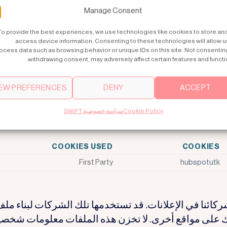
Manage Consent
To provide the best experiences, we use technologies like cookies to store an
COOKIES USED
access device information. Consenting to these technologies will allow u
ocess data such as browsing behavior or unique IDs on this site. Not consentin
First Party
,
__hssrc
,
__hstc
,
withdrawing consent, may adversely affect certain features and functi
IEW PREFERENCES
DENY
ACCEPT
وتخصيص. قد يتم تعيينها من قبلنا أو من قبل مزودي الخدم
تنا. إذا لم تسمح بهذه الملفات، فقد لا تعمل بعض أو جميع
Cookie Policy
سياسة خصوصية SWIFT
COOKIES USED
COOKIES
First Party
hubspotutk
ركائنا في الإعلانات. قد تستخدمها تلك الشركات لبناء مل
ك على مواقع أخرى. لا تخزن هذه الملفات معلومات شخصي