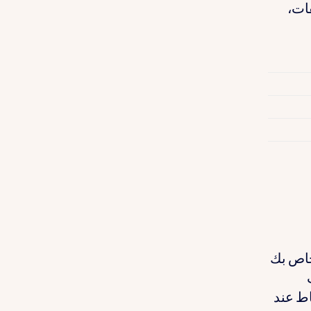
ات،
لخاص بك
اط عند