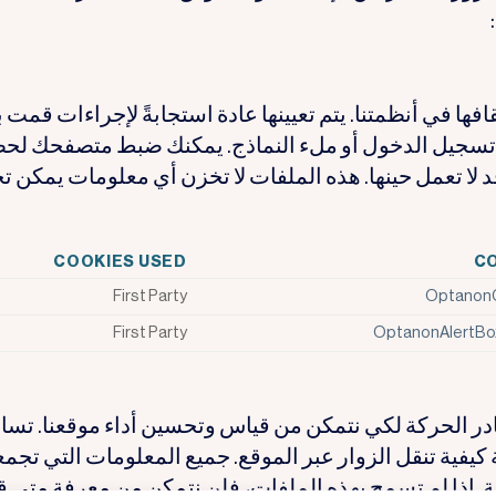
ها في أنظمتنا. يتم تعيينها عادة استجابةً لإجراءات قمت ب
تسجيل الدخول أو ملء النماذج. يمكنك ضبط متصفحك لح
د لا تعمل حينها. هذه الملفات لا تخزن أي معلومات يمكن ت
COOKIES USED
C
First Party
Optanon
First Party
OptanonAlertBo
ر الحركة لكي نتمكن من قياس وتحسين أداء موقعنا. تساع
يفية تنقل الزوار عبر الموقع. جميع المعلومات التي تجمع
ة. إذا لم تسمح بهذه الملفات، فلن نتمكن من معرفة متى