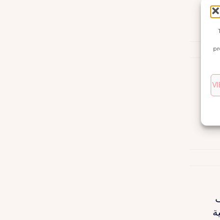
pr
V
ات
 هذه
ف
ة