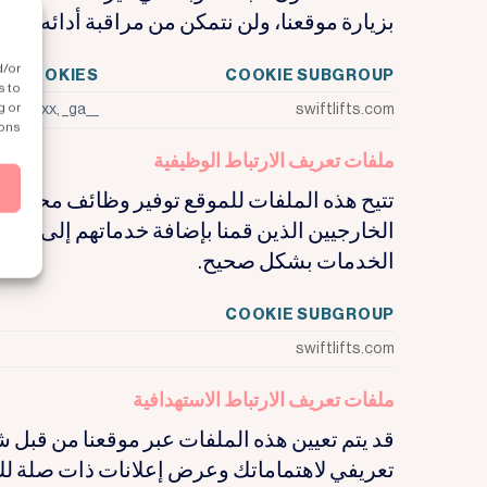
بزيارة موقعنا، ولن نتمكن من مراقبة أدائه.
d/or
COOKIES
COOKIE SUBGROUP
s to
g or
_gclxxxx
,
_ga
__hssc
swiftlifts.com
ons.
ملفات تعريف الارتباط الوظيفية
تتيح هذه الملفات للموقع توفير وظائف محسّنة 
الخارجيين الذين قمنا بإضافة خدماتهم إلى صفحا
الخدمات بشكل صحيح.
COOKIE SUBGROUP
swiftlifts.com
ملفات تعريف الارتباط الاستهدافية
قد يتم تعيين هذه الملفات عبر موقعنا من قبل ش
تعريفي لاهتماماتك وعرض إعلانات ذات صلة ل