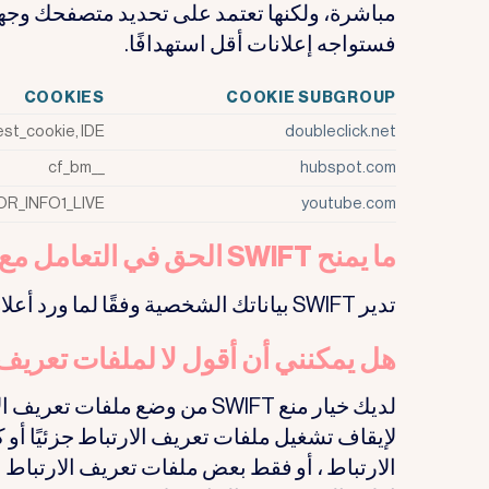
مباشرة، ولكنها تعتمد على تحديد متصفحك وجهاز
فستواجه إعلانات أقل استهدافًا.
COOKIES
COOKIE SUBGROUP
est_cookie, IDE
doubleclick.net
__cf_bm
hubspot.com
OR_INFO1_LIVE
youtube.com
ما يمنح SWIFT الحق في التعامل مع بياناتك الشخصية
تدير SWIFT بياناتك الشخصية وفقًا لما ورد أعلاه بقبول نشط منك عند دخولك إلى موقعنا.
هل يمكنني أن أقول لا لملفات تعريف 
لديك خيار منع SWIFT من وضع 
لإيقاف تشغيل ملفات تعريف الارتباط جزئيًا أ
الارتباط ، أو فقط بعض ملفات تعريف الارتباط 