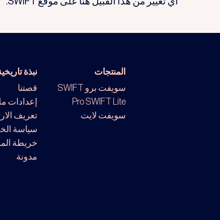
أي تغيير من هذا القبيل هنا على موقع SWIFT.
المنتجات
نبذة تاريخية
سويفت برو SWIFT
قصتنا
SWIFT Lite
Pro
إعدادات م
سويفت لايت
تعريف الار
سياسة الخ
خريطة الم
مدونة