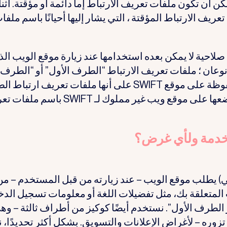
 أن تكون ملفات تعريف الارتباط إما دائمة أو مؤقتة. أثنا
ف الارتباط المؤقتة ، التي يشار إليها أحيانًا باسم ملفا
ء صلاحية لا يمكن بعده استخدامها عند زيارة موقع الويب ال
ك نوعان ؛ ملفات تعريف الارتباط “الطرف الأول” أو “الطرف
الثالث”. يشار إلى ملفات تعريف الارتباط المحفوظة على موقع SWIFT على أنها ملفات تعريف 
الأول. تُعرف ملفات تعريف الارتباط التي يتم وضعها على موقع ويب غير مملوك لـ FT
تخدمة ولأي غرض؟
) يطلب موقع الويب – عند زيارته من قبل المستخدم – من
لمتعلقة بك، مثل تفضيلات اللغة أو معلومات تسجيل الدخ
ز الطرف الأول”. نستخدم أيضًا كوكيز من أطراف ثالثة – وه
وره – لأغراض الإعلانات والتسويق. بشكل أكثر تحديدًا،