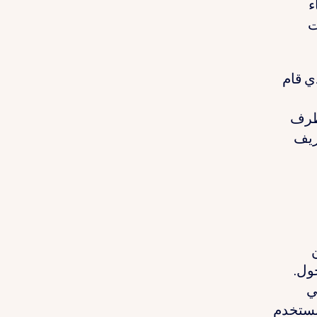
ء
ت
ذي قام
ارتباط الطرف
SWI باسم ملفات تعريف
ول.
ي
 نستخدم