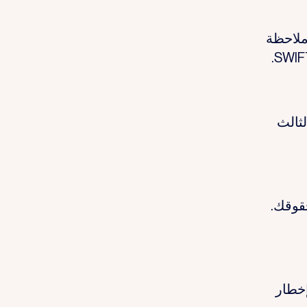
ملاحظة
لثالث
حقوقك.
 إخطار