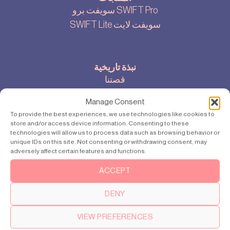
سويفت برو SWIFT Pro
SWIFT Lite سويفت لايت
نبذة تاريخية
قصتنا
إعدادات ملفات تعريف الارتباط
Manage Consent
سياسة الخصوصية
To provide the best experiences, we use technologies like cookies to
store and/or access device information. Consenting to these
technologies will allow us to process data such as browsing behavior or
unique IDs on this site. Not consenting or withdrawing consent, may
إتصل بنا.
adversely affect certain features and functions.
hello@swiftlifts.com
ACCEPT
+46 739 36 09 23
DENY
VIEW PREFERENCES
الدعم الفني