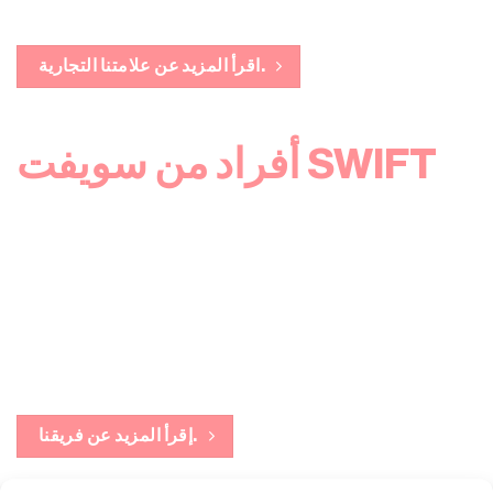
اقرأ المزيد عن علامتنا التجارية.
أفراد من سويفت SWIFT
SWIFT هي شركة سويدية للتكنولوجيا
المنزلية أسسها رواد في مجال المصاعد
المنزلية يتشاركون الشغف بالمنتجات التي
يمكن أن تحدث فرقًا.
إقرأ المزيد عن فريقنا.