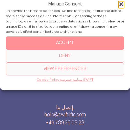
Manage Consent
To provide the best experiences, we use technologies like cookies to
store and/or access device information. Consenting to these
المنتجات
technologies will allow us to process data such as browsing behavior or
unique IDs on this site. Not consenting or withdrawing consent, may
سويفت برو SWIFT Pro
adversely affect certain features and functions.
SWIFT Lite سويفت لايت
ACCEPT
DENY
نبذة تاريخية
قصتنا
VIEW PREFERENCES
إعدادات ملفات تعريف الارتباط
سياسة خصوصية SWIFT
Cookie Policy
سياسة الخصوصية
إتصل بنا.
hello@swiftlifts.com
+46 739 36 09 23