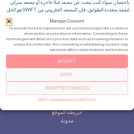
باختصار، سواء كنت تبحث عن
مصعد فيلا فاخرة
أو مصعد منزلي
لشقة متعددة الطوابق، فإن المصعد الحلزوني من SWIFT هو الحل
المثالي الذي يجمع بين الأمان، الكفاءة، وسهولة التركيب
Manage Consent
To provide the best experiences, we use technologies like cookies to
store and/or access device information. Consenting to these
technologies will allow us to process data such as browsing behavior or
unique IDs on this site. Not consenting or withdrawing consent, may
المنتجات
adversely affect certain features and functions.
سويفت برو SWIFT Pro
SWIFT Lite سويفت لايت
ACCEPT
DENY
نبذة تاريخية
قصتنا
VIEW PREFERENCES
إعدادات ملفات تعريف الارتباط
Cookie Policy
سياسة خصوصية SWIFT
سياسة الخصوصية
خريطة الموقع
مدونة